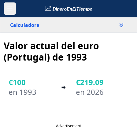
Calculadora
Valor actual del euro
País
Portugal
(Portugal) de 1993
Valor
€
€100
€219.09
en 1993
en 2026
Año inicial
Año final
Advertisement