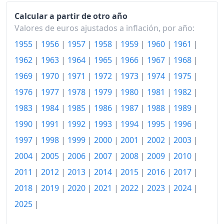
2005
146.21
Calcular a partir de otro año
2006
150.75
Valores de euros ajustados a inflación, por año:
2007
154.45
1955
|
1956
|
1957
|
1958
|
1959
|
1960
|
1961
|
1962
|
1963
|
1964
|
1965
|
1966
|
1967
|
1968
|
2008
158.45
1969
|
1970
|
1971
|
1972
|
1973
|
1974
|
1975
|
2009
157.12
1976
|
1977
|
1978
|
1979
|
1980
|
1981
|
1982
|
2010
159.33
1983
|
1984
|
1985
|
1986
|
1987
|
1988
|
1989
|
2011
165.15
1990
|
1991
|
1992
|
1993
|
1994
|
1995
|
1996
|
1997
|
1998
|
1999
|
2000
|
2001
|
2002
|
2003
|
2012
169.73
2004
|
2005
|
2006
|
2007
|
2008
|
2009
|
2010
|
2013
170.19
2011
|
2012
|
2013
|
2014
|
2015
|
2016
|
2017
|
2014
169.72
2018
|
2019
|
2020
|
2021
|
2022
|
2023
|
2024
|
2025
|
2015
170.55