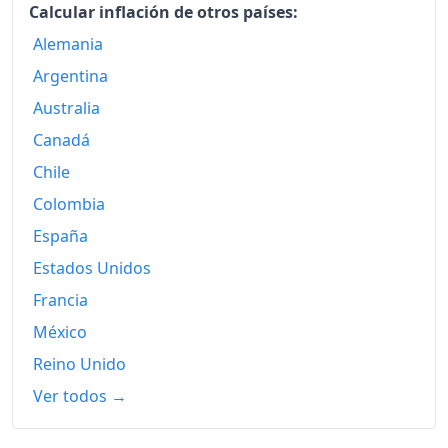
2016
171.59
Calcular inflación de otros países:
2017
Alemania
173.93
Argentina
2018
175.66
Australia
2019
176.26
Canadá
2020
176.23
Chile
Colombia
2021
178.46
España
2022
192.44
Estados Unidos
2023
200.74
Francia
2024
205.59
México
Reino Unido
2025
210.39
Ver todos →
2026-06
218.36