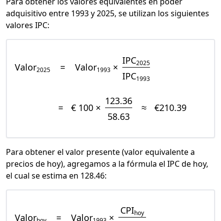
Para obtener los valores equivalentes en poder
adquisitivo entre 1993 y 2025, se utilizan los siguientes
valores IPC:
IPC
2025
Valor
=
Valor
×
2025
1993
IPC
1993
123.36
=
€ 100 ×
≈
€210.39
58.63
Para obtener el valor presente (valor equivalente a
precios de hoy), agregamos a la fórmula el IPC de hoy,
el cual se estima en 128.46:
CPI
hoy
Valor
=
Valor
×
hoy
1993