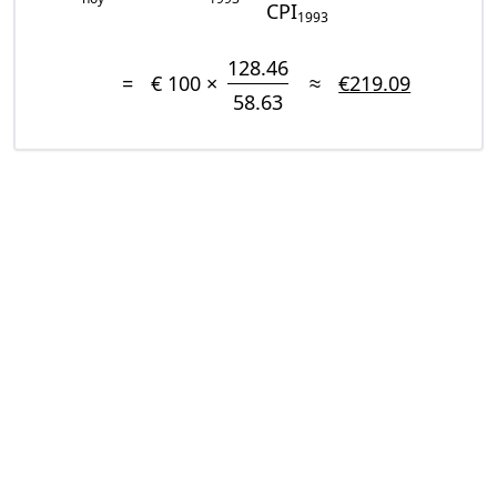
CPI
1993
128.46
=
€ 100 ×
≈
€219.09
58.63