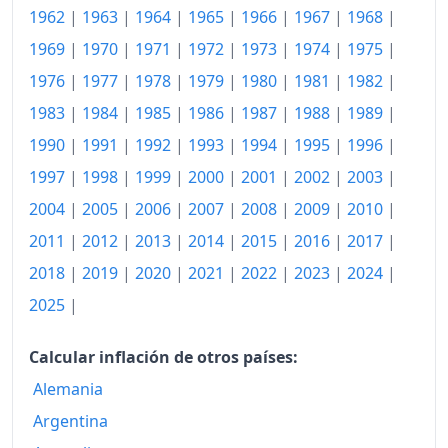
1962
|
1963
|
1964
|
1965
|
1966
|
1967
|
1968
|
2013
150.29
1969
|
1970
|
1971
|
1972
|
1973
|
1974
|
1975
|
2014
149.87
1976
|
1977
|
1978
|
1979
|
1980
|
1981
|
1982
|
1983
|
1984
|
1985
|
1986
|
1987
|
1988
|
1989
|
2015
150.60
1990
|
1991
|
1992
|
1993
|
1994
|
1995
|
1996
|
2016
151.52
1997
|
1998
|
1999
|
2000
|
2001
|
2002
|
2003
|
2017
153.59
2004
|
2005
|
2006
|
2007
|
2008
|
2009
|
2010
|
2011
|
2012
|
2013
|
2014
|
2015
|
2016
|
2017
|
2018
155.12
2018
|
2019
|
2020
|
2021
|
2022
|
2023
|
2024
|
2019
155.64
2025
|
2020
155.62
Calcular inflación de otros países:
2021
157.59
Alemania
2022
169.94
Argentina
2023
177.26