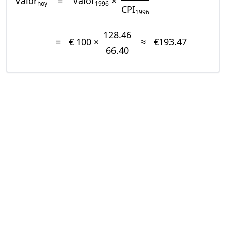
Valor
=
Valor
×
hoy
1996
CPI
1996
128.46
=
€ 100 ×
≈
€193.47
66.40