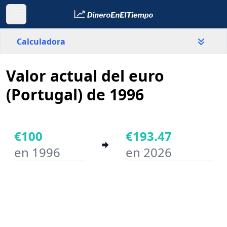
Calculadora
Valor actual del euro
País
Portugal
(Portugal) de 1996
Valor
€
€100
€193.47
en 1996
en 2026
Año inicial
Año final