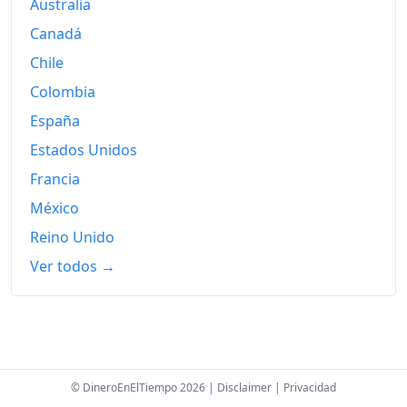
Australia
Canadá
2024
181.55
Chile
2025
185.79
Colombia
2026-06
192.82
España
Hoy
193.47
Estados Unidos
Francia
México
Reino Unido
Ver todos →
© DineroEnElTiempo 2026 |
Disclaimer
|
Privacidad