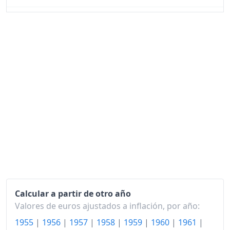
2002
119.47
2003
123.32
2004
126.23
2005
129.11
2006
133.12
2007
136.39
2008
139.92
2009
138.75
2010
140.70
Calcular a partir de otro año
Valores de euros ajustados a inflación, por año:
2011
145.83
1955
|
1956
|
1957
|
1958
|
1959
|
1960
|
1961
|
2012
149.88