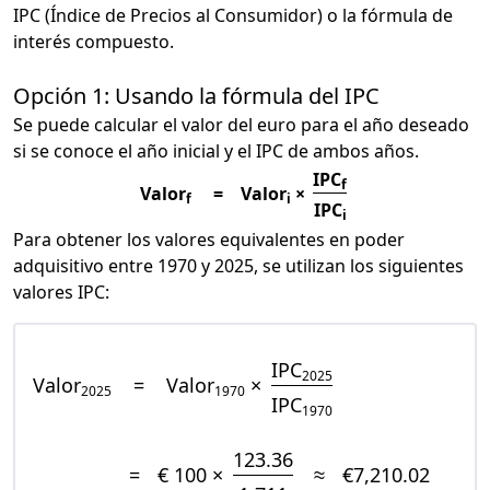
IPC (Índice de Precios al Consumidor) o la fórmula de
interés compuesto.
Opción 1: Usando la fórmula del IPC
Se puede calcular el valor del euro para el año deseado
si se conoce el año inicial y el IPC de ambos años.
IPC
f
Valor
=
Valor
×
f
i
IPC
i
Para obtener los valores equivalentes en poder
adquisitivo entre 1970 y 2025, se utilizan los siguientes
valores IPC:
IPC
2025
Valor
=
Valor
×
2025
1970
IPC
1970
123.36
=
€ 100 ×
≈
€7,210.02