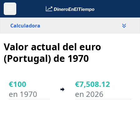
Calculadora
Valor actual del euro
País
Portugal
(Portugal) de 1970
Valor
€
€100
€7,508.12
en 1970
en 2026
Año inicial
Año final