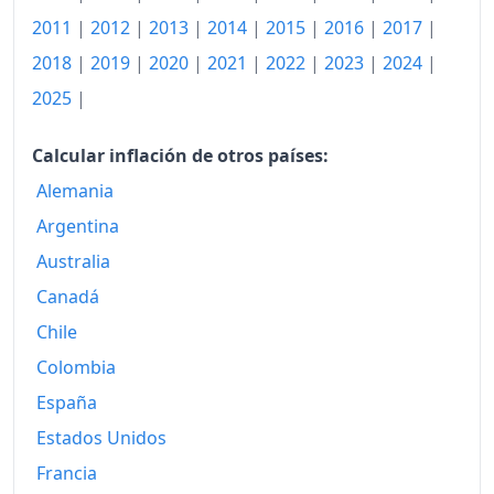
2011
|
2012
|
2013
|
2014
|
2015
|
2016
|
2017
|
1992
3,209.23
2018
|
2019
|
2020
|
2021
|
2022
|
2023
|
2024
|
1993
3,426.94
2025
|
1994
3,612.69
Calcular inflación de otros países:
1995
3,765.24
Alemania
1996
3,880.79
Argentina
1997
3,971.48
Australia
Canadá
1998
4,073.66
Chile
1999
4,169.00
Colombia
2000
4,287.92
España
2001
4,475.30
Estados Unidos
Francia
2002
4,636.43