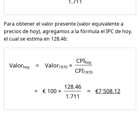
1.711
Para obtener el valor presente (valor equivalente a
precios de hoy), agregamos a la fórmula el IPC de hoy,
el cual se estima en 128.46:
CPI
hoy
Valor
=
Valor
×
hoy
1970
CPI
1970
128.46
=
€ 100 ×
≈
€7,508.12
1.711