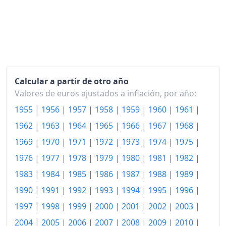
1981
651.81
1982
793.12
1983
983.48
1984
1,262.64
Calcular a partir de otro año
Valores de euros ajustados a inflación, por año:
1985
1,508.37
1955
|
1956
|
1957
|
1958
|
1959
|
1960
|
1961
|
1986
1,694.37
1962
|
1963
|
1964
|
1965
|
1966
|
1967
|
1968
|
1987
1,857.62
1969
|
1970
|
1971
|
1972
|
1973
|
1974
|
1975
|
1988
2,045.27
1976
|
1977
|
1978
|
1979
|
1980
|
1981
|
1982
|
1983
|
1984
|
1985
|
1986
|
1987
|
1988
|
1989
|
1989
2,304.74
1990
|
1991
|
1992
|
1993
|
1994
|
1995
|
1996
|
1990
2,618.89
1997
|
1998
|
1999
|
2000
|
2001
|
2002
|
2003
|
1991
2,929.22
2004
|
2005
|
2006
|
2007
|
2008
|
2009
|
2010
|