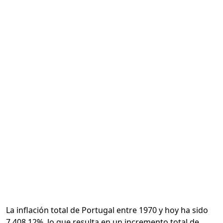
Calcular
La inflación total de Portugal entre 1970 y hoy ha sido
7,408.12%, lo que resulta en un incremento total de