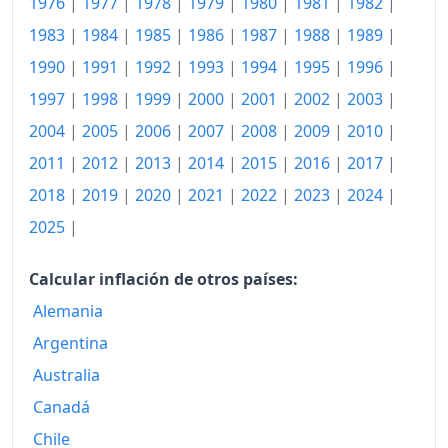
1976
|
1977
|
1978
|
1979
|
1980
|
1981
|
1982
|
2021
115.55
1983
|
1984
|
1985
|
1986
|
1987
|
1988
|
1989
|
2022
124.60
1990
|
1991
|
1992
|
1993
|
1994
|
1995
|
1996
|
2023
129.97
1997
|
1998
|
1999
|
2000
|
2001
|
2002
|
2003
|
2004
|
2005
|
2006
|
2007
|
2008
|
2009
|
2010
|
2024
133.11
2011
|
2012
|
2013
|
2014
|
2015
|
2016
|
2017
|
2025
136.22
2018
|
2019
|
2020
|
2021
|
2022
|
2023
|
2024
|
2026-06
141.38
2025
|
Hoy
141.86
Calcular inflación de otros países:
Alemania
Argentina
Australia
Canadá
Chile