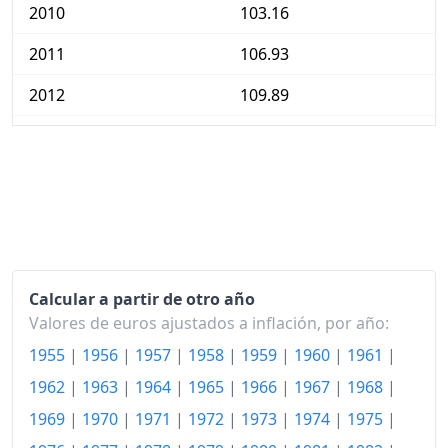
2010
103.16
2011
106.93
2012
109.89
2013
110.19
2014
109.89
2015
110.42
2016
111.09
Calcular a partir de otro año
2017
112.61
Valores de euros ajustados a inflación, por año:
2018
113.73
1955
|
1956
|
1957
|
1958
|
1959
|
1960
|
1961
|
2019
114.12
1962
|
1963
|
1964
|
1965
|
1966
|
1967
|
1968
|
1969
|
1970
|
1971
|
1972
|
1973
|
1974
|
1975
|
2020
114.10