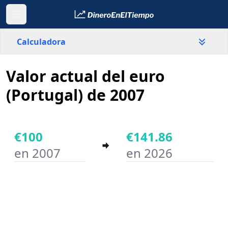
Calculadora
Valor actual del euro
País
Portugal
(Portugal) de 2007
Valor
€
€100
€141.86
en 2007
en 2026
Año inicial
Año final