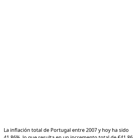
Calcular
La inflación total de Portugal entre 2007 y hoy ha sido
41.86%, lo que resulta en un incremento total de €41.86.