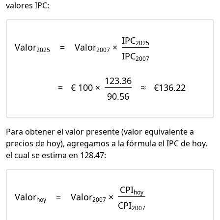
valores IPC:
IPC
2025
Valor
=
Valor
×
2025
2007
IPC
2007
123.36
=
€ 100 ×
≈
€136.22
90.56
Para obtener el valor presente (valor equivalente a
precios de hoy), agregamos a la fórmula el IPC de hoy,
el cual se estima en 128.47:
CPI
hoy
Valor
=
Valor
×
hoy
2007
CPI
2007