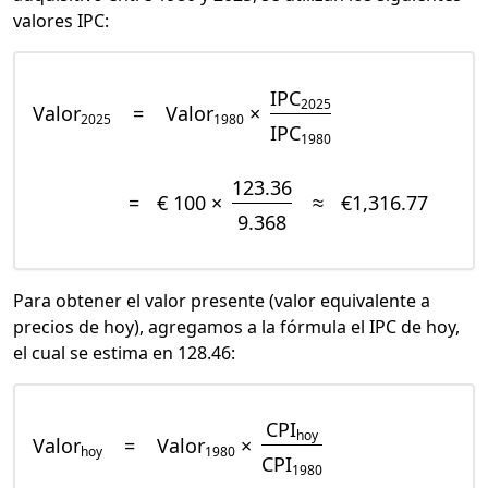
valores IPC:
IPC
2025
Valor
=
Valor
×
2025
1980
IPC
1980
123.36
=
€ 100 ×
≈
€1,316.77
9.368
Para obtener el valor presente (valor equivalente a
precios de hoy), agregamos a la fórmula el IPC de hoy,
el cual se estima en 128.46:
CPI
hoy
Valor
=
Valor
×
hoy
1980
CPI
1980