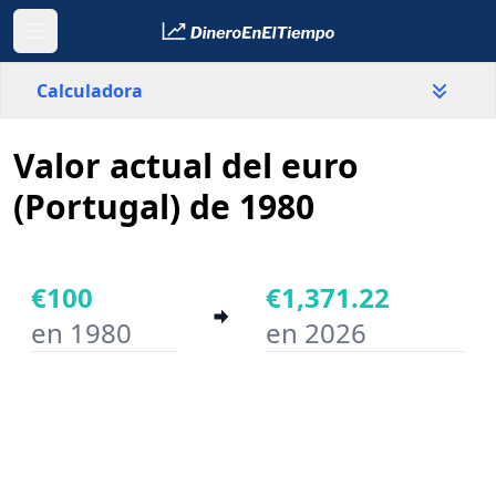
Calculadora
Valor actual del euro
País
Portugal
(Portugal) de 1980
Valor
€
€100
€1,371.22
en 1980
en 2026
Año inicial
Año final