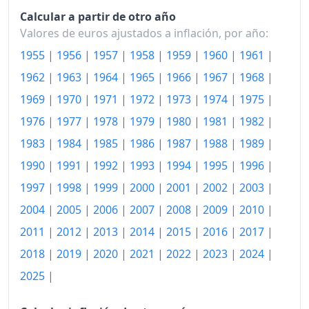
Calcular a partir de otro año
2004
894.69
Valores de euros ajustados a inflación, por año:
2005
915.06
1955
|
1956
|
1957
|
1958
|
1959
|
1960
|
1961
|
1962
|
1963
|
1964
|
1965
|
1966
|
1967
|
1968
|
2006
943.50
1969
|
1970
|
1971
|
1972
|
1973
|
1974
|
1975
|
2007
966.65
1976
|
1977
|
1978
|
1979
|
1980
|
1981
|
1982
|
2008
991.67
1983
|
1984
|
1985
|
1986
|
1987
|
1988
|
1989
|
1990
|
1991
|
1992
|
1993
|
1994
|
1995
|
1996
|
2009
983.39
1997
|
1998
|
1999
|
2000
|
2001
|
2002
|
2003
|
2010
997.18
2004
|
2005
|
2006
|
2007
|
2008
|
2009
|
2010
|
2011
1,033.61
2011
|
2012
|
2013
|
2014
|
2015
|
2016
|
2017
|
2012
1,062.27
2018
|
2019
|
2020
|
2021
|
2022
|
2023
|
2024
|
2025
|
2013
1,065.19
2014
1,062.22