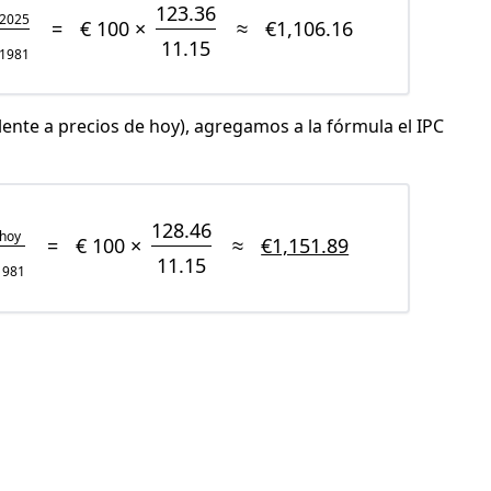
123.36
2025
=
€ 100 ×
≈
€1,106.16
11.15
1981
lente a precios de hoy), agregamos a la fórmula el IPC
128.46
hoy
=
€ 100 ×
≈
€1,151.89
11.15
1981