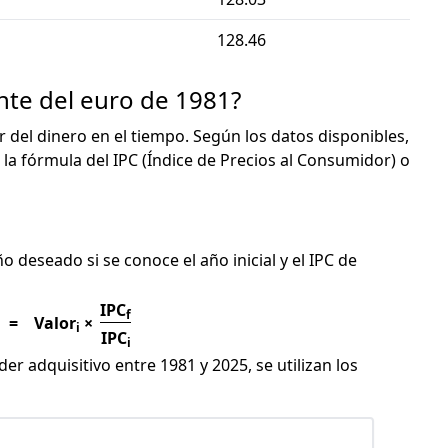
128.46
nte del euro de 1981?
or del dinero en el tiempo. Según los datos disponibles,
 la fórmula del IPC (Índice de Precios al Consumidor) o
C
ño deseado si se conoce el año inicial y el IPC de
IPC
f
=
Valor
×
i
IPC
i
er adquisitivo entre 1981 y 2025, se utilizan los