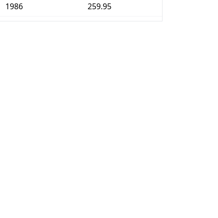
1986
259.95
1987
285.00
1988
313.78
1989
353.59
1990
401.79
1991
449.40
1992
492.36
1993
525.76
1994
554.26
1995
577.66
1996
595.39