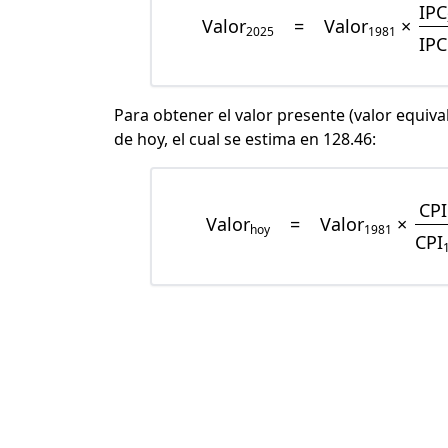
IPC
Valor
=
Valor
×
2025
1981
IPC
Para obtener el valor presente (valor equiva
de hoy, el cual se estima en 128.46:
CPI
Valor
=
Valor
×
hoy
1981
CPI