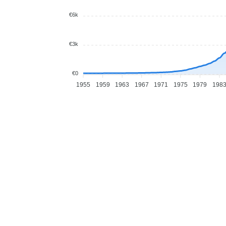
€6k
€3k
€0
1955
1959
1963
1967
1971
1975
1979
198