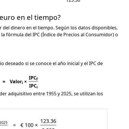
123.36
 euro en el tiempo?
or del dinero en el tiempo. Según los datos disponibles,
 la fórmula del IPC (Índice de Precios al Consumidor) o
C
ño deseado si se conoce el año inicial y el IPC de
IPC
f
=
Valor
×
i
IPC
i
er adquisitivo entre 1955 y 2025, se utilizan los
123.36
2025
=
€ 100 ×