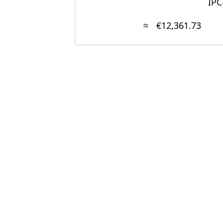
IPC
≈
€12,361.73