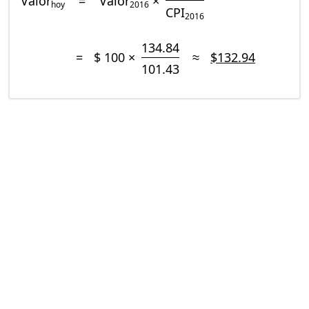
Valor
=
Valor
×
hoy
2016
CPI
2016
134.84
=
$ 100 ×
≈
$132.94
101.43