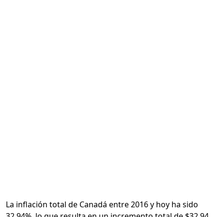
Calcular
La inflación total de Canadá entre 2016 y hoy ha sido
32.94%, lo que resulta en un incremento total de $32.94.