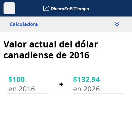
Calculadora
Valor actual del dólar
País
Canadá
canadiense de 2016
Valor
$
$100
$132.94
en 2016
en 2026
Año inicial
Año final