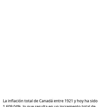
Calcular
La inflación total de Canadá entre 1921 y hoy ha sido
1,609.04%, lo que resulta en un incremento total de