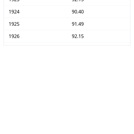
1924
90.40
1925
91.49
1926
92.15
1927
90.82
1928
91.49
1929
92.40
1930
91.49
1931
82.47
1932
74.71
1933
71.45