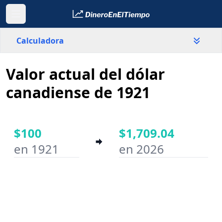
Calculadora
Valor actual del dólar
País
Canadá
canadiense de 1921
Valor
$
$100
$1,709.04
en 1921
en 2026
Año inicial
Año final