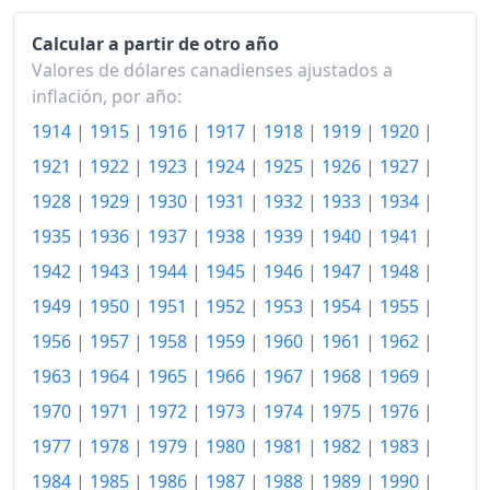
1934
72.29
Calcular a partir de otro año
1935
72.62
Valores de dólares canadienses ajustados a
1936
74.12
inflación, por año:
1914
|
1915
|
1916
|
1917
|
1918
|
1919
|
1920
|
1937
76.79
1921
|
1922
|
1923
|
1924
|
1925
|
1926
|
1927
|
1938
77.21
1928
|
1929
|
1930
|
1931
|
1932
|
1933
|
1934
|
1939
76.63
1935
|
1936
|
1937
|
1938
|
1939
|
1940
|
1941
|
1940
79.88
1942
|
1943
|
1944
|
1945
|
1946
|
1947
|
1948
|
1949
|
1950
|
1951
|
1952
|
1953
|
1954
|
1955
|
1941
84.64
1956
|
1957
|
1958
|
1959
|
1960
|
1961
|
1962
|
1942
88.56
1963
|
1964
|
1965
|
1966
|
1967
|
1968
|
1969
|
1943
90.48
1970
|
1971
|
1972
|
1973
|
1974
|
1975
|
1976
|
1977
|
1978
|
1979
|
1980
|
1981
|
1982
|
1983
|
1944
91.07
1984
|
1985
|
1986
|
1987
|
1988
|
1989
|
1990
|