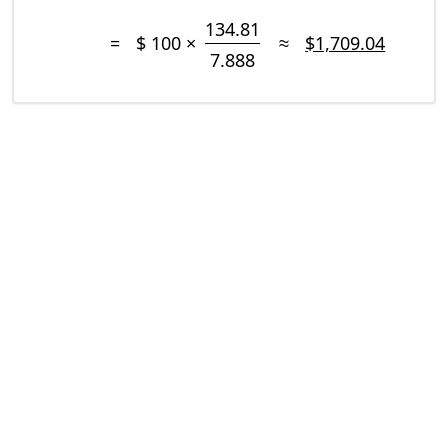
134.81
=
$ 100 ×
≈
$1,709.04
7.888