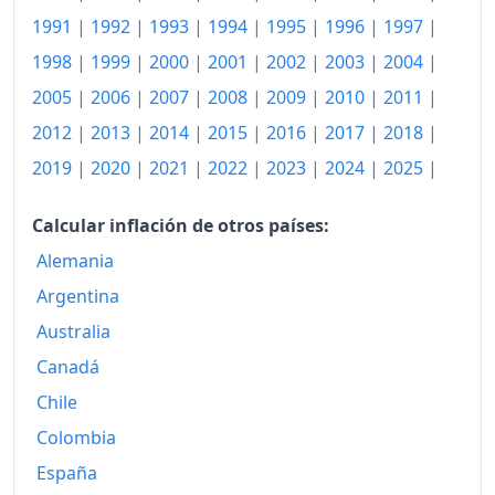
1945
91.65
1991
|
1992
|
1993
|
1994
|
1995
|
1996
|
1997
|
1946
94.49
1998
|
1999
|
2000
|
2001
|
2002
|
2003
|
2004
|
1947
103.01
2005
|
2006
|
2007
|
2008
|
2009
|
2010
|
2011
|
2012
|
2013
|
2014
|
2015
|
2016
|
2017
|
2018
|
1948
117.70
2019
|
2020
|
2021
|
2022
|
2023
|
2024
|
2025
|
1949
121.79
Calcular inflación de otros países:
1950
125.04
Alemania
1951
138.23
Argentina
1952
141.82
Australia
Canadá
1953
140.40
Chile
1954
141.32
Colombia
1955
141.57
España