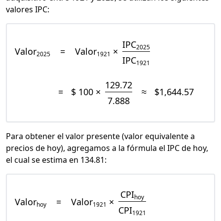
valores IPC:
IPC
2025
Valor
=
Valor
×
2025
1921
IPC
1921
129.72
=
$ 100 ×
≈
$1,644.57
7.888
Para obtener el valor presente (valor equivalente a
precios de hoy), agregamos a la fórmula el IPC de hoy,
el cual se estima en 134.81:
CPI
hoy
Valor
=
Valor
×
hoy
1921
CPI
1921