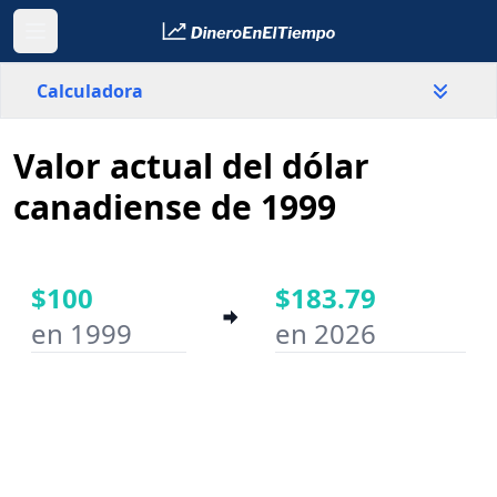
Calculadora
Valor actual del dólar
País
Canadá
canadiense de 1999
Valor
$
$100
$183.79
en 1999
en 2026
Año inicial
Año final