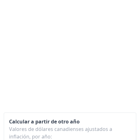
2007
120.03
2008
122.88
2009
123.25
2010
125.44
2011
129.09
2012
131.04
2013
132.27
2014
134.80
2015
136.31
2016
138.26
Calcular a partir de otro año
Valores de dólares canadienses ajustados a
2017
140.47
inflación, por año: