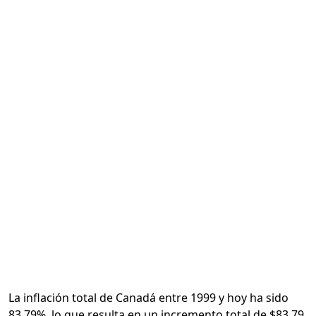
Calcular
La inflación total de Canadá entre 1999 y hoy ha sido
83.79%, lo que resulta en un incremento total de $83.79.