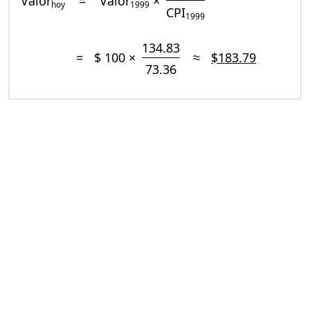
Valor
=
Valor
×
hoy
1999
CPI
1999
134.83
=
$ 100 ×
≈
$183.79
73.36