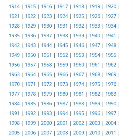
2018
143.65
1914
|
1915
|
1916
|
1917
|
1918
|
1919
|
1920
|
1921
|
1922
|
1923
|
1924
|
1925
|
1926
|
1927
|
2019
146.45
1928
|
1929
|
1930
|
1931
|
1932
|
1933
|
1934
|
2020
147.50
1935
|
1936
|
1937
|
1938
|
1939
|
1940
|
1941
|
2021
152.51
1942
|
1943
|
1944
|
1945
|
1946
|
1947
|
1948
|
2022
162.89
1949
|
1950
|
1951
|
1952
|
1953
|
1954
|
1955
|
1956
|
1957
|
1958
|
1959
|
1960
|
1961
|
1962
|
2023
169.21
1963
|
1964
|
1965
|
1966
|
1967
|
1968
|
1969
|
2024
173.24
1970
|
1971
|
1972
|
1973
|
1974
|
1975
|
1976
|
2025
176.83
1977
|
1978
|
1979
|
1980
|
1981
|
1982
|
1983
|
1984
|
1985
|
1986
|
1987
|
1988
|
1989
|
1990
|
2026-05
182.66
1991
|
1992
|
1993
|
1994
|
1995
|
1996
|
1997
|
Hoy
183.79
1998
|
1999
|
2000
|
2001
|
2002
|
2003
|
2004
|
2005
|
2006
|
2007
|
2008
|
2009
|
2010
|
2011
|