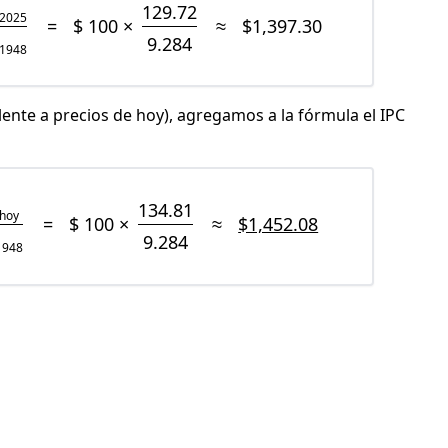
129.72
2025
=
$ 100 ×
≈
$1,397.30
9.284
1948
lente a precios de hoy), agregamos a la fórmula el IPC
134.81
hoy
=
$ 100 ×
≈
$1,452.08
9.284
1948