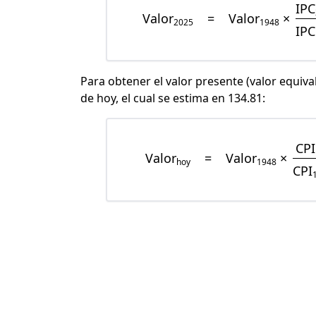
IPC
Valor
=
Valor
×
2025
1948
IPC
Para obtener el valor presente (valor equiva
de hoy, el cual se estima en 134.81:
CPI
Valor
=
Valor
×
hoy
1948
CPI