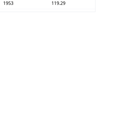
1953
119.29
1954
120.07
1955
120.28
1956
121.91
1957
125.96
1958
128.94
1959
130.50
1960
132.27
1961
133.62
1962
135.04
1963
137.23