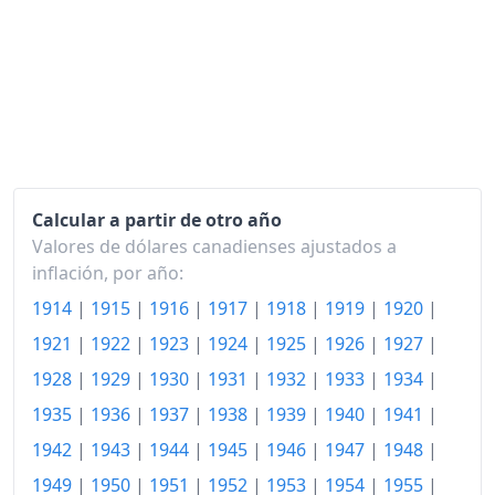
1947
113.94
1948
130.19
1949
134.72
1950
138.32
1951
152.91
Calcular a partir de otro año
1952
156.88
Valores de dólares canadienses ajustados a
inflación, por año:
1953
155.31
1914
|
1915
|
1916
|
1917
|
1918
|
1919
|
1920
|
1954
156.33
1921
|
1922
|
1923
|
1924
|
1925
|
1926
|
1927
|
1955
156.60
1928
|
1929
|
1930
|
1931
|
1932
|
1933
|
1934
|
1956
158.73
1935
|
1936
|
1937
|
1938
|
1939
|
1940
|
1941
|
1942
|
1943
|
1944
|
1945
|
1946
|
1947
|
1948
|
1957
163.99
1949
|
1950
|
1951
|
1952
|
1953
|
1954
|
1955
|