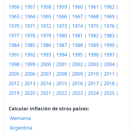
1958
167.87
1956
|
1957
|
1958
|
1959
|
1960
|
1961
|
1962
|
1959
169.90
1963
|
1964
|
1965
|
1966
|
1967
|
1968
|
1969
|
1970
|
1971
|
1972
|
1973
|
1974
|
1975
|
1976
|
1960
172.21
1977
|
1978
|
1979
|
1980
|
1981
|
1982
|
1983
|
1961
173.96
1984
|
1985
|
1986
|
1987
|
1988
|
1989
|
1990
|
1962
175.81
1991
|
1992
|
1993
|
1994
|
1995
|
1996
|
1997
|
1963
178.67
1998
|
1999
|
2000
|
2001
|
2002
|
2003
|
2004
|
2005
|
2006
|
2007
|
2008
|
2009
|
2010
|
2011
|
1964
182.09
2012
|
2013
|
2014
|
2015
|
2016
|
2017
|
2018
|
1965
186.33
2019
|
2020
|
2021
|
2022
|
2023
|
2024
|
2025
|
1966
193.44
Calcular inflación de otros países:
1967
200.37
Alemania
1968
208.49
Argentina