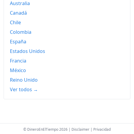
1969
218.01
Australia
Canadá
1970
225.30
Chile
1971
231.39
Colombia
1972
242.94
España
Estados Unidos
1973
261.13
Francia
1974
289.84
México
1975
320.78
Reino Unido
1976
344.97
Ver todos →
1977
372.48
1978
405.91
1979
443.03
© DineroEnElTiempo 2026 |
Disclaimer
|
Privacidad