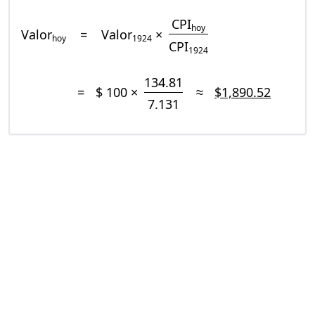
CPI
hoy
Valor
=
Valor
×
hoy
1924
CPI
1924
134.81
=
$ 100 ×
≈
$1,890.52
7.131