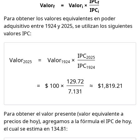
IPC
f
Valor
=
Valor
×
f
i
IPC
i
Para obtener los valores equivalentes en poder
adquisitivo entre 1924 y 2025, se utilizan los siguientes
valores IPC:
IPC
2025
Valor
=
Valor
×
2025
1924
IPC
1924
129.72
=
$ 100 ×
≈
$1,819.21
7.131
Para obtener el valor presente (valor equivalente a
precios de hoy), agregamos a la fórmula el IPC de hoy,
el cual se estima en 134.81: