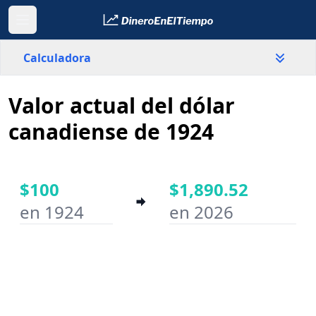
Calculadora
Valor actual del dólar
País
Canadá
canadiense de 1924
Valor
$
$100
$1,890.52
en 1924
en 2026
Año inicial
Año final