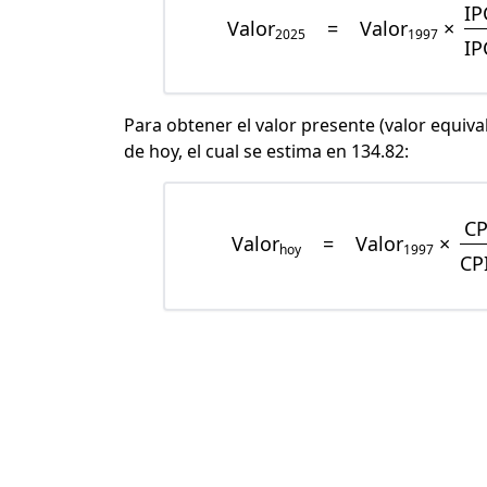
IP
Valor
=
Valor
×
2025
1997
IP
Para obtener el valor presente (valor equiva
de hoy, el cual se estima en 134.82:
CP
Valor
=
Valor
×
hoy
1997
CP