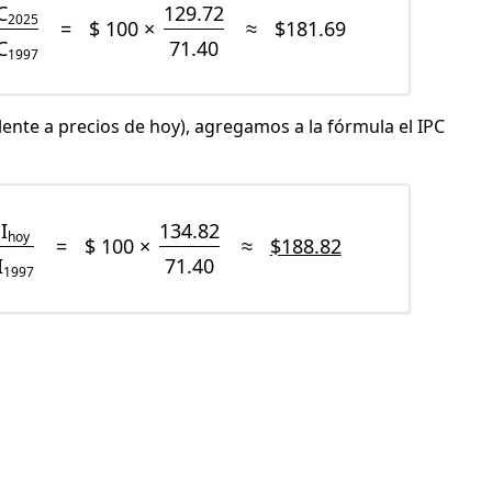
C
129.72
2025
=
$ 100 ×
≈
$181.69
C
71.40
1997
lente a precios de hoy), agregamos a la fórmula el IPC
I
134.82
hoy
=
$ 100 ×
≈
$188.82
I
71.40
1997