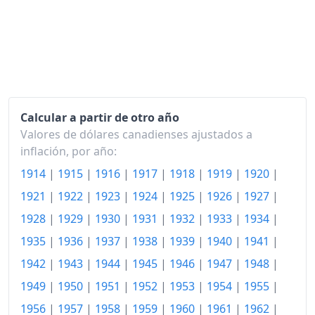
1946
122.38
1947
133.41
1948
152.43
1949
157.73
Calcular a partir de otro año
Valores de dólares canadienses ajustados a
1950
161.95
inflación, por año:
1951
179.03
1914
|
1915
|
1916
|
1917
|
1918
|
1919
|
1920
|
1921
|
1922
|
1923
|
1924
|
1925
|
1926
|
1927
|
1952
183.68
1928
|
1929
|
1930
|
1931
|
1932
|
1933
|
1934
|
1953
181.84
1935
|
1936
|
1937
|
1938
|
1939
|
1940
|
1941
|
1954
183.03
1942
|
1943
|
1944
|
1945
|
1946
|
1947
|
1948
|
1955
183.35
1949
|
1950
|
1951
|
1952
|
1953
|
1954
|
1955
|
1956
|
1957
|
1958
|
1959
|
1960
|
1961
|
1962
|
1956
185.84