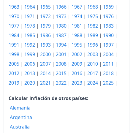
1963
|
1964
|
1965
|
1966
|
1967
|
1968
|
1969
|
1957
192.00
1970
|
1971
|
1972
|
1973
|
1974
|
1975
|
1976
|
1958
196.54
1977
|
1978
|
1979
|
1980
|
1981
|
1982
|
1983
|
1984
|
1985
|
1986
|
1987
|
1988
|
1989
|
1990
|
1959
198.92
1991
|
1992
|
1993
|
1994
|
1995
|
1996
|
1997
|
1960
201.62
1998
|
1999
|
2000
|
2001
|
2002
|
2003
|
2004
|
1961
203.68
2005
|
2006
|
2007
|
2008
|
2009
|
2010
|
2011
|
1962
205.84
2012
|
2013
|
2014
|
2015
|
2016
|
2017
|
2018
|
2019
|
2020
|
2021
|
2022
|
2023
|
2024
|
2025
|
1963
209.19
1964
213.19
Calcular inflación de otros países:
Alemania
1965
218.16
Argentina
1966
226.49
Australia