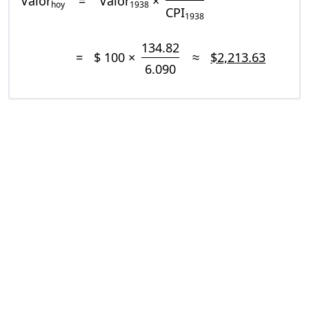
Valor
=
Valor
×
hoy
1938
CPI
1938
134.82
=
$ 100 ×
≈
$2,213.63
6.090