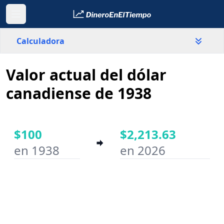
Calculadora
Valor actual del dólar
País
Canadá
canadiense de 1938
Valor
$
$100
$2,213.63
en 1938
en 2026
Año inicial
Año final