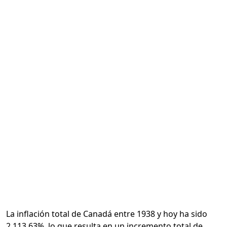
Calcular
La inflación total de Canadá entre 1938 y hoy ha sido
2,113.63%, lo que resulta en un incremento total de