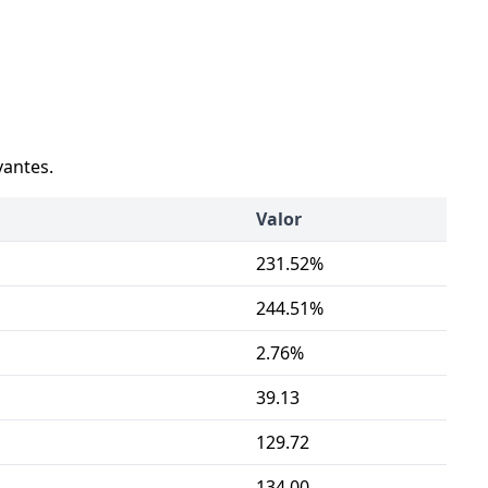
vantes.
Valor
231.52%
244.51%
2.76%
39.13
129.72
134.00