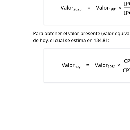
IP
Valor
=
Valor
×
2025
1981
IP
Para obtener el valor presente (valor equiva
de hoy, el cual se estima en 134.81:
CP
Valor
=
Valor
×
hoy
1981
CP