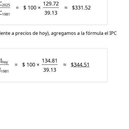
C
129.72
2025
=
$ 100 ×
≈
$331.52
C
39.13
1981
lente a precios de hoy), agregamos a la fórmula el IPC
I
134.81
hoy
=
$ 100 ×
≈
$344.51
I
39.13
1981