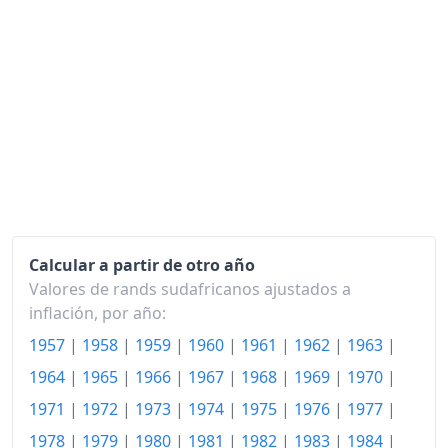
2020
213.68
2021
223.55
2022
239.29
2023
253.83
2024
264.90
2025
273.39
Calcular a partir de otro año
2026-05
284.35
Valores de rands sudafricanos ajustados a
inflación, por año:
Hoy
286.75
1957
|
1958
|
1959
|
1960
|
1961
|
1962
|
1963
|
1964
|
1965
|
1966
|
1967
|
1968
|
1969
|
1970
|
1971
|
1972
|
1973
|
1974
|
1975
|
1976
|
1977
|
1978
|
1979
|
1980
|
1981
|
1982
|
1983
|
1984
|