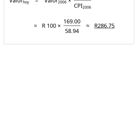
Valor
=
Valor
×
hoy
2006
CPI
2006
169.00
=
R 100 ×
≈
R286.75
58.94