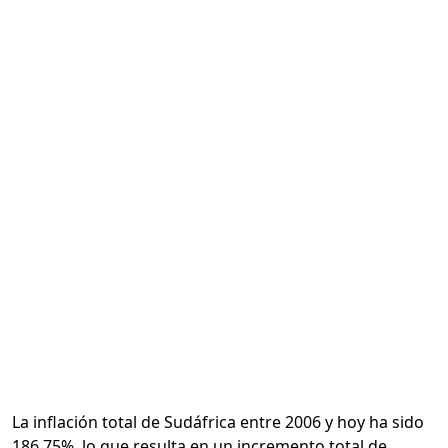
Calcular
La inflación total de Sudáfrica entre 2006 y hoy ha sido
186.75%, lo que resulta en un incremento total de