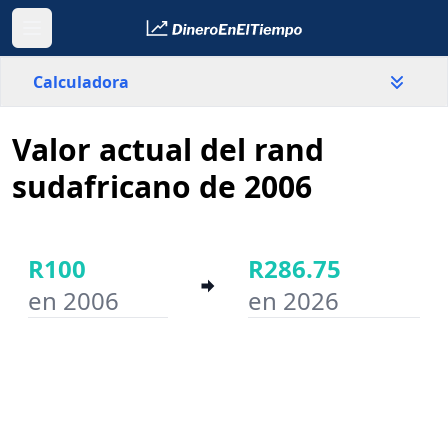
Calculadora
Valor actual del rand
País
Sudáfrica
sudafricano de 2006
Valor
R
R100
R286.75
en 2006
en 2026
Año inicial
Año final