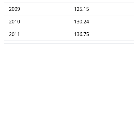
2009
125.15
2010
130.24
2011
136.75
2012
144.60
2013
152.95
2014
162.34
2015
169.67
2016
180.87
2017
190.25
2018
198.83
2019
206.99