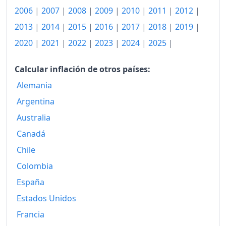
1982
432.22
2006
|
2007
|
2008
|
2009
|
2010
|
2011
|
2012
|
1983
485.39
2013
|
2014
|
2015
|
2016
|
2017
|
2018
|
2019
|
2020
|
2021
|
2022
|
2023
|
2024
|
2025
|
1984
541.34
1985
629.55
Calcular inflación de otros países:
1986
Alemania
746.99
Argentina
1987
867.71
Australia
1988
978.60
Canadá
1989
1,122.76
Chile
Colombia
1990
1,283.55
España
1991
1,480.38
Estados Unidos
1992
1,685.78
Francia