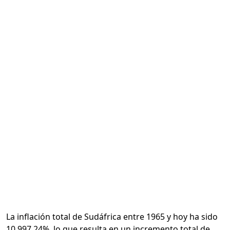
Calcular
La inflación total de Sudáfrica entre 1965 y hoy ha sido
10,997.24%, lo que resulta en un incremento total de