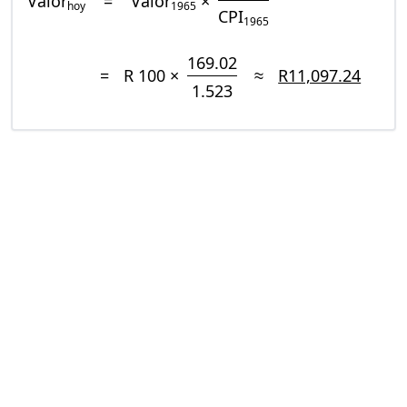
Valor
=
Valor
×
hoy
1965
CPI
1965
169.02
=
R 100 ×
≈
R11,097.24
1.523