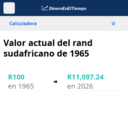
Calculadora
Valor actual del rand
País
Sudáfrica
sudafricano de 1965
Valor
R
R100
R11,097.24
en 1965
en 2026
Año inicial
Año final