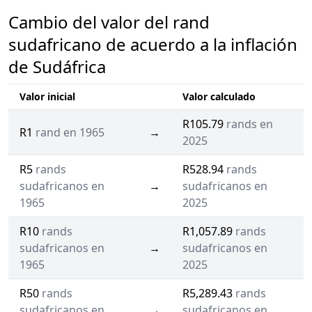
Cambio del valor del rand
sudafricano de acuerdo a la inflación
de Sudáfrica
Valor inicial
Valor calculado
R105.79
rands en
R1
rand en 1965
→
2025
R5
rands
R528.94
rands
sudafricanos en
→
sudafricanos en
1965
2025
R10
rands
R1,057.89
rands
sudafricanos en
→
sudafricanos en
1965
2025
R50
rands
R5,289.43
rands
sudafricanos en
→
sudafricanos en