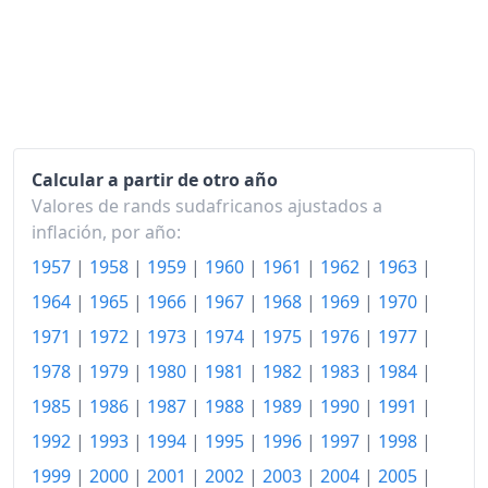
1971
125.51
1972
133.57
1973
146.17
1974
163.31
Calcular a partir de otro año
1975
185.24
Valores de rands sudafricanos ajustados a
1976
205.65
inflación, por año:
1957
|
1958
|
1959
|
1960
|
1961
|
1962
|
1963
|
1977
228.58
1964
|
1965
|
1966
|
1967
|
1968
|
1969
|
1970
|
1978
254.04
1971
|
1972
|
1973
|
1974
|
1975
|
1976
|
1977
|
1979
287.81
1978
|
1979
|
1980
|
1981
|
1982
|
1983
|
1984
|
1980
327.12
1985
|
1986
|
1987
|
1988
|
1989
|
1990
|
1991
|
1992
|
1993
|
1994
|
1995
|
1996
|
1997
|
1998
|
1981
377.02
1999
|
2000
|
2001
|
2002
|
2003
|
2004
|
2005
|