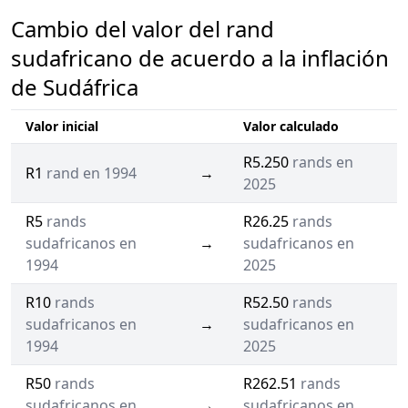
Cambio del valor del rand
sudafricano de acuerdo a la inflación
de Sudáfrica
Valor inicial
Valor calculado
R5.250
rands en
R1
rand en 1994
→
2025
R5
rands
R26.25
rands
sudafricanos en
→
sudafricanos en
1994
2025
R10
rands
R52.50
rands
sudafricanos en
→
sudafricanos en
1994
2025
R50
rands
R262.51
rands
sudafricanos en
→
sudafricanos en