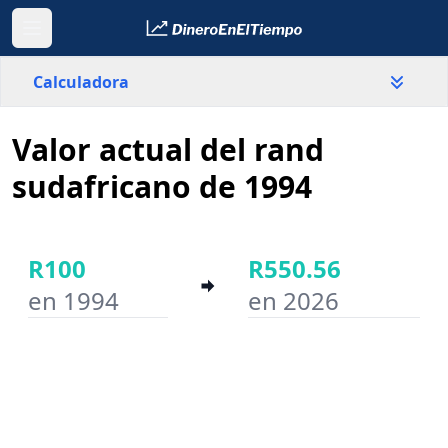
Calculadora
Valor actual del rand
País
Sudáfrica
sudafricano de 1994
Valor
R
R100
R550.56
en 1994
en 2026
Año inicial
Año final