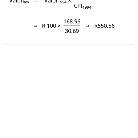
Valor
=
Valor
×
hoy
1994
CPI
1994
168.96
=
R 100 ×
≈
R550.56
30.69