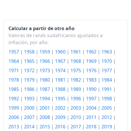
2006
192.04
2007
203.91
2008
224.12
Calcular a partir de otro año
Valores de rands sudafricanos ajustados a
2009
240.34
inflación, por año:
2010
250.11
1957
|
1958
|
1959
|
1960
|
1961
|
1962
|
1963
|
2011
262.62
1964
|
1965
|
1966
|
1967
|
1968
|
1969
|
1970
|
1971
|
1972
|
1973
|
1974
|
1975
|
1976
|
1977
|
2012
277.69
1978
|
1979
|
1980
|
1981
|
1982
|
1983
|
1984
|
2013
293.74
1985
|
1986
|
1987
|
1988
|
1989
|
1990
|
1991
|
2014
311.75
1992
|
1993
|
1994
|
1995
|
1996
|
1997
|
1998
|
2015
1999
|
2000
|
2001
|
2002
|
325.84
2003
|
2004
|
2005
|
2006
|
2007
|
2008
|
2009
|
2010
|
2011
|
2012
|
2016
347.36
2013
|
2014
|
2015
|
2016
|
2017
|
2018
|
2019
|