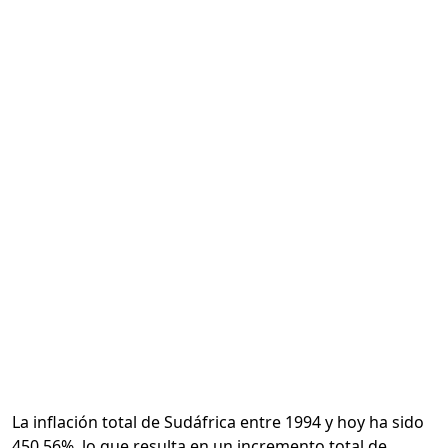
Calcular
La inflación total de Sudáfrica entre 1994 y hoy ha sido
450.56%, lo que resulta en un incremento total de