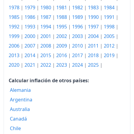
1996
2,151.23
1978
|
1979
|
1980
|
1981
|
1982
|
1983
|
1984
|
1997
2,336.19
1985
|
1986
|
1987
|
1988
|
1989
|
1990
|
1991
|
1992
|
1993
|
1994
|
1995
|
1996
|
1997
|
1998
|
1998
2,496.93
1999
|
2000
|
2001
|
2002
|
2003
|
2004
|
2005
|
1999
2,626.31
2006
|
2007
|
2008
|
2009
|
2010
|
2011
|
2012
|
2000
2,766.53
2013
|
2014
|
2015
|
2016
|
2017
|
2018
|
2019
|
2001
2,924.27
2020
|
2021
|
2022
|
2023
|
2024
|
2025
|
2002
3,201.92
Calcular inflación de otros países:
2003
3,383.77
Alemania
Argentina
2004
3,360.36
Australia
2005
3,429.68
Canadá
2006
3,540.93
Chile