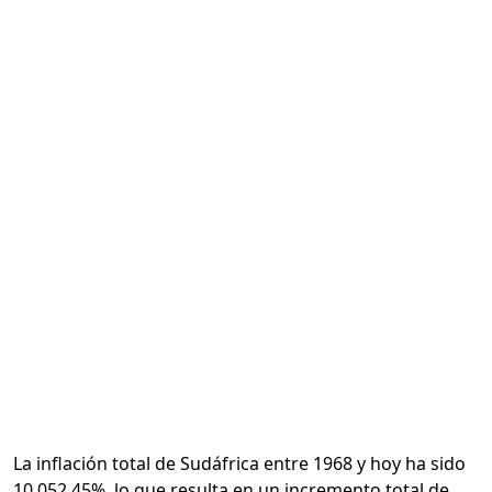
Calcular
La inflación total de Sudáfrica entre 1968 y hoy ha sido
10,052.45%, lo que resulta en un incremento total de