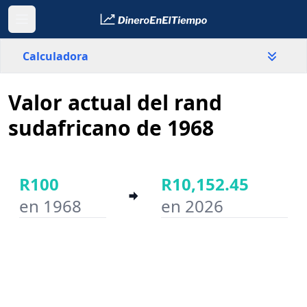
Calculadora
Valor actual del rand
País
Sudáfrica
sudafricano de 1968
Valor
R
R100
R10,152.45
en 1968
en 2026
Año inicial
Año final