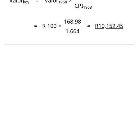
Valor
=
Valor
×
hoy
1968
CPI
1968
168.98
=
R 100 ×
≈
R10,152.45
1.664