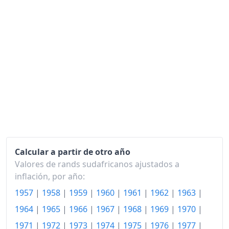
1985
576.09
1986
683.56
1987
794.03
1988
895.50
1989
1,027.42
1990
1,174.55
1991
1,354.67
1992
1,542.62
Calcular a partir de otro año
Valores de rands sudafricanos ajustados a
1993
1,692.53
inflación, por año:
1994
1,843.81
1957
|
1958
|
1959
|
1960
|
1961
|
1962
|
1963
|
1964
|
1965
|
1966
|
1967
|
1968
|
1969
|
1970
|
1995
2,003.86
1971
|
1972
|
1973
|
1974
|
1975
|
1976
|
1977
|