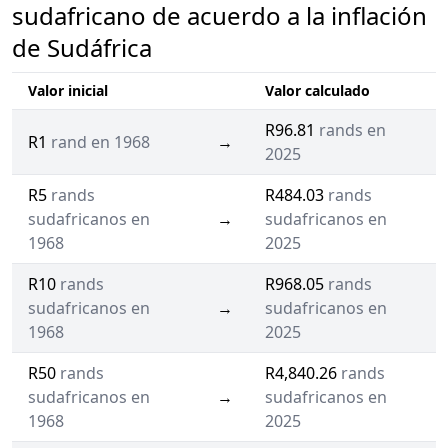
sudafricano de acuerdo a la inflación
de Sudáfrica
Valor inicial
Valor calculado
R96.81
rands en
R1
rand en 1968
→
2025
R5
rands
R484.03
rands
sudafricanos en
→
sudafricanos en
1968
2025
R10
rands
R968.05
rands
sudafricanos en
→
sudafricanos en
1968
2025
R50
rands
R4,840.26
rands
sudafricanos en
→
sudafricanos en
1968
2025