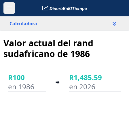
Calculadora
Valor actual del rand
País
Sudáfrica
sudafricano de 1986
Valor
R
R100
R1,485.59
en 1986
en 2026
Año inicial
Año final