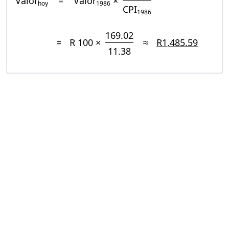
Valor
=
Valor
×
hoy
1986
CPI
1986
169.02
=
R 100 ×
≈
R1,485.59
11.38