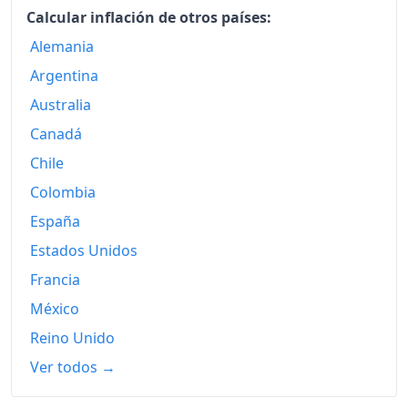
2014
840.92
Calcular inflación de otros países:
2015
878.92
Alemania
Argentina
2016
936.95
Australia
2017
985.54
Canadá
2018
1,029.99
Chile
Colombia
2019
1,072.25
España
2020
1,106.91
Estados Unidos
2021
1,158.03
Francia
2022
1,239.56
México
Reino Unido
2023
1,314.86
Ver todos →
2024
1,372.21