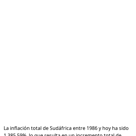
Calcular
La inflación total de Sudáfrica entre 1986 y hoy ha sido
1,385.59%, lo que resulta en un incremento total de