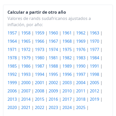
2003
495.02
2004
491.60
Calcular a partir de otro año
Valores de rands sudafricanos ajustados a
2005
501.74
inflación, por año:
1957
|
1958
|
1959
|
1960
|
1961
|
1962
|
1963
|
2006
518.01
1964
|
1965
|
1966
|
1967
|
1968
|
1969
|
1970
|
2007
550.02
1971
|
1972
|
1973
|
1974
|
1975
|
1976
|
1977
|
2008
604.52
1978
|
1979
|
1980
|
1981
|
1982
|
1983
|
1984
|
2009
648.28
1985
|
1986
|
1987
|
1988
|
1989
|
1990
|
1991
|
1992
|
1993
|
1994
|
1995
|
1996
|
1997
|
1998
|
2010
674.65
1999
|
2000
|
2001
|
2002
|
2003
|
2004
|
2005
|
2011
708.38
2006
|
2007
|
2008
|
2009
|
2010
|
2011
|
2012
|
2012
749.03
2013
|
2014
|
2015
|
2016
|
2017
|
2018
|
2019
|
2013
2020
|
2021
|
2022
|
2023
|
792.33
2024
|
2025
|