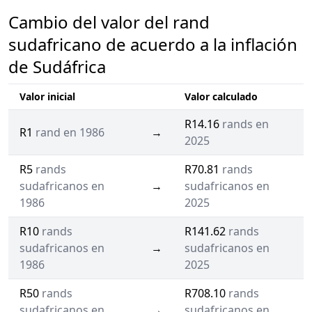
Cambio del valor del rand
sudafricano de acuerdo a la inflación
de Sudáfrica
Valor inicial
Valor calculado
R14.16
rands en
R1
rand en 1986
→
2025
R5
rands
R70.81
rands
sudafricanos en
→
sudafricanos en
1986
2025
R10
rands
R141.62
rands
sudafricanos en
→
sudafricanos en
1986
2025
R50
rands
R708.10
rands
sudafricanos en
→
sudafricanos en