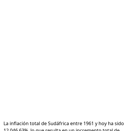
Calcular
La inflación total de Sudáfrica entre 1961 y hoy ha sido
12,046.63%, lo que resulta en un incremento total de