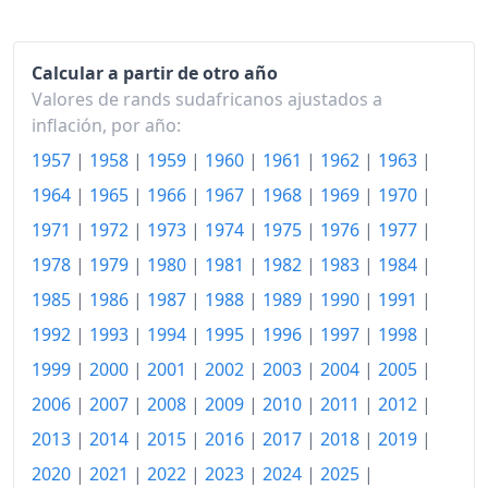
1970
129.68
Calcular a partir de otro año
1971
137.41
Valores de rands sudafricanos ajustados a
1972
146.24
inflación, por año:
1957
|
1958
|
1959
|
1960
|
1961
|
1962
|
1963
|
1973
160.03
1964
|
1965
|
1966
|
1967
|
1968
|
1969
|
1970
|
1974
178.80
1971
|
1972
|
1973
|
1974
|
1975
|
1976
|
1977
|
1975
202.80
1978
|
1979
|
1980
|
1981
|
1982
|
1983
|
1984
|
1976
225.15
1985
|
1986
|
1987
|
1988
|
1989
|
1990
|
1991
|
1992
|
1993
|
1994
|
1995
|
1996
|
1997
|
1998
|
1977
250.26
1999
|
2000
|
2001
|
2002
|
2003
|
2004
|
2005
|
1978
278.13
2006
|
2007
|
2008
|
2009
|
2010
|
2011
|
2012
|
1979
315.10
2013
|
2014
|
2015
|
2016
|
2017
|
2018
|
2019
|
2020
|
2021
|
2022
|
2023
|
2024
|
2025
|
1980
358.14