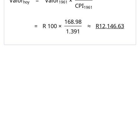
Valor
=
Valor
×
hoy
1961
CPI
1961
168.98
=
R 100 ×
≈
R12,146.63
1.391