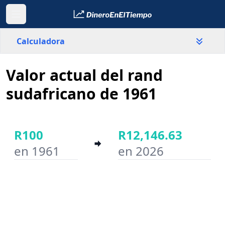
Calculadora
Valor actual del rand
País
Sudáfrica
sudafricano de 1961
Valor
R
R100
R12,146.63
en 1961
en 2026
Año inicial
Año final