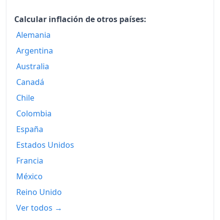
1981
412.78
Calcular inflación de otros países:
1982
Alemania
473.20
Argentina
1983
531.42
Australia
1984
592.68
Canadá
1985
689.25
Chile
Colombia
1986
817.83
España
1987
949.99
Estados Unidos
1988
1,071.40
Francia
1989
1,229.22
México
Reino Unido
1990
1,405.26
Ver todos →
1991
1,620.75