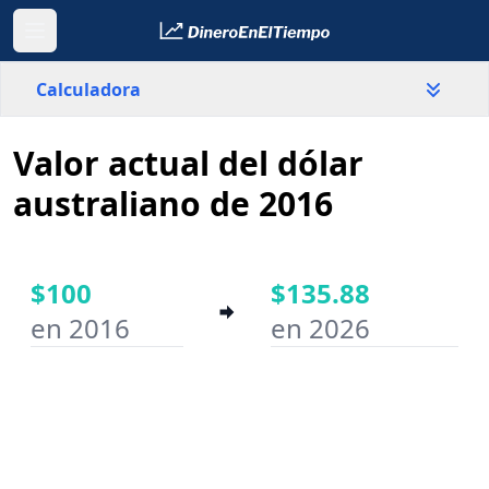
Calculadora
Valor actual del dólar
País
Australia
australiano de 2016
Valor
$
$100
$135.88
en 2016
en 2026
Año inicial
Año final