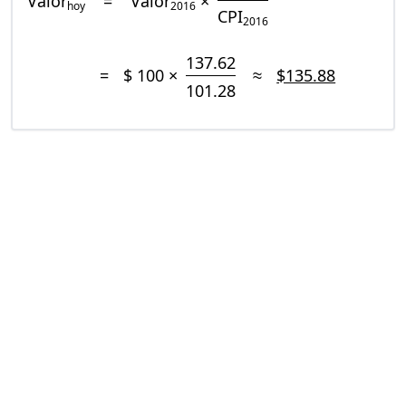
Valor
=
Valor
×
hoy
2016
CPI
2016
137.62
=
$ 100 ×
≈
$135.88
101.28