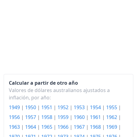
2024
127.17
2025
130.83
2026-05
134.85
Hoy
135.88
Calcular a partir de otro año
Valores de dólares australianos ajustados a
inflación, por año:
1949
|
1950
|
1951
|
1952
|
1953
|
1954
|
1955
|
1956
|
1957
|
1958
|
1959
|
1960
|
1961
|
1962
|
1963
|
1964
|
1965
|
1966
|
1967
|
1968
|
1969
|
1970
|
1971
|
1972
|
1973
|
1974
|
1975
|
1976
|