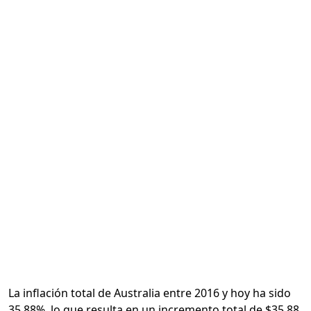
Calcular
La inflación total de Australia entre 2016 y hoy ha sido
35.88%, lo que resulta en un incremento total de $35.88.