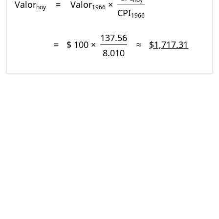
Valor
=
Valor
×
hoy
1966
CPI
1966
137.56
=
$ 100 ×
≈
$1,717.31
8.010