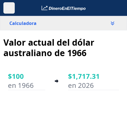
Calculadora
Valor actual del dólar
País
Australia
australiano de 1966
Valor
$
$100
$1,717.31
en 1966
en 2026
Año inicial
Año final