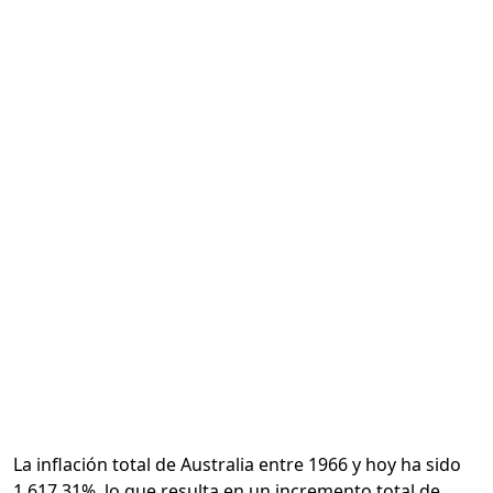
Calcular
La inflación total de Australia entre 1966 y hoy ha sido
1,617.31%, lo que resulta en un incremento total de