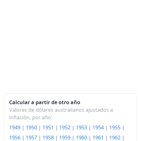
1973
139.13
1974
160.58
1975
184.93
1976
209.57
1977
235.36
1978
254.20
1979
277.39
1980
305.51
Calcular a partir de otro año
1981
334.49
Valores de dólares australianos ajustados a
1982
372.46
inflación, por año:
1949
|
1950
|
1951
|
1952
|
1953
|
1954
|
1955
|
1983
409.86
1956
|
1957
|
1958
|
1959
|
1960
|
1961
|
1962
|