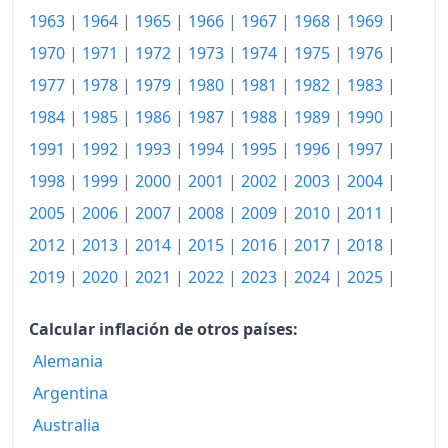
1984
426.09
1963
|
1964
|
1965
|
1966
|
1967
|
1968
|
1969
|
1985
454.78
1970
|
1971
|
1972
|
1973
|
1974
|
1975
|
1976
|
1977
|
1978
|
1979
|
1980
|
1981
|
1982
|
1983
|
1986
495.94
1984
|
1985
|
1986
|
1987
|
1988
|
1989
|
1990
|
1987
538.26
1991
|
1992
|
1993
|
1994
|
1995
|
1996
|
1997
|
1988
577.10
1998
|
1999
|
2000
|
2001
|
2002
|
2003
|
2004
|
1989
620.58
2005
|
2006
|
2007
|
2008
|
2009
|
2010
|
2011
|
2012
|
2013
|
2014
|
2015
|
2016
|
2017
|
2018
|
1990
666.09
2019
|
2020
|
2021
|
2022
|
2023
|
2024
|
2025
|
1991
687.25
Calcular inflación de otros países:
1992
694.20
Alemania
1993
706.38
Argentina
1994
720.29
Australia