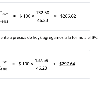
C
132.50
2025
=
$ 100 ×
≈
$286.62
C
46.23
1988
lente a precios de hoy), agregamos a la fórmula el IPC
I
137.59
hoy
=
$ 100 ×
≈
$297.64
I
46.23
1988