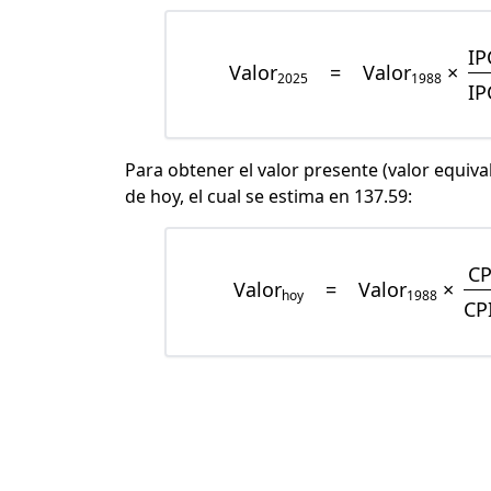
IP
Valor
=
Valor
×
2025
1988
IP
Para obtener el valor presente (valor equiva
de hoy, el cual se estima en 137.59:
CP
Valor
=
Valor
×
hoy
1988
CP