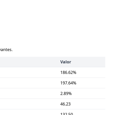
vantes.
Valor
186.62%
197.64%
2.89%
46.23
132.50