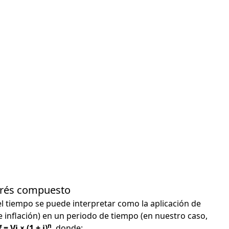
terés compuesto
el tiempo se puede interpretar como la aplicación de
e inflación) en un periodo de tiempo (en nuestro caso,
n
 = Vi × (1 + i)
, donde: