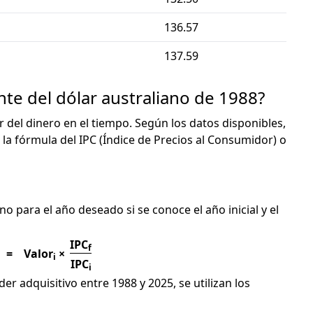
136.57
137.59
nte del dólar australiano de 1988?
or del dinero en el tiempo. Según los datos disponibles,
 la fórmula del IPC (Índice de Precios al Consumidor) o
C
no para el año deseado si se conoce el año inicial y el
IPC
f
=
Valor
×
i
IPC
i
er adquisitivo entre 1988 y 2025, se utilizan los