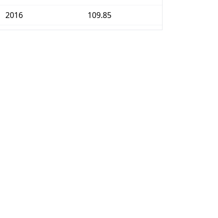
2016
109.85
2017
111.99
2018
114.13
2019
115.97
2020
116.95
2021
120.30
2022
128.23
2023
135.41
2024
139.69
2025
143.71
2026-05
148.12