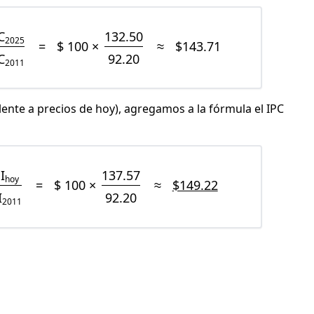
C
132.50
2025
=
$ 100 ×
≈
$143.71
C
92.20
2011
lente a precios de hoy), agregamos a la fórmula el IPC
I
137.57
hoy
=
$ 100 ×
≈
$149.22
I
92.20
2011