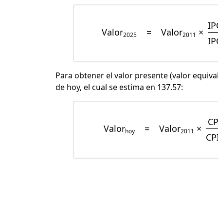
IP
Valor
=
Valor
×
2025
2011
IP
Para obtener el valor presente (valor equiva
de hoy, el cual se estima en 137.57:
CP
Valor
=
Valor
×
hoy
2011
CP