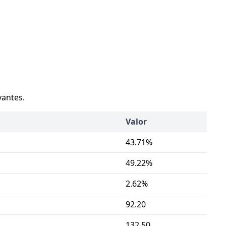
vantes.
Valor
43.71%
49.22%
2.62%
92.20
132.50