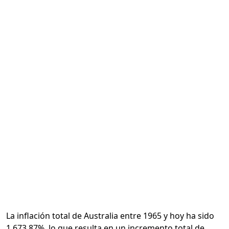
Calcular
La inflación total de Australia entre 1965 y hoy ha sido
1,673.87%, lo que resulta en un incremento total de