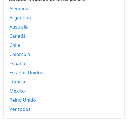
Alemania
1991
709.88
Argentina
1992
717.07
Australia
1993
729.64
Canadá
Chile
1994
744.01
Colombia
1995
778.44
España
1996
798.80
Estados Unidos
1997
800.60
Francia
México
1998
807.48
Reino Unido
1999
819.46
Ver todos →
2000
855.99