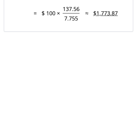
137.56
=
$ 100 ×
≈
$1,773.87
7.755