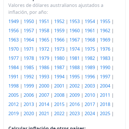
Valores de dólares australianos ajustados a
1980
315.57
inflación, por año:
1949
|
1950
|
1951
|
1952
|
1953
|
1954
|
1955
|
1981
345.51
1956
|
1957
|
1958
|
1959
|
1960
|
1961
|
1962
|
1982
384.73
1963
|
1964
|
1965
|
1966
|
1967
|
1968
|
1969
|
1983
423.35
1970
|
1971
|
1972
|
1973
|
1974
|
1975
|
1976
|
1984
440.12
1977
|
1978
|
1979
|
1980
|
1981
|
1982
|
1983
|
1984
|
1985
|
1986
|
1987
|
1988
|
1989
|
1990
|
1985
469.76
1991
|
1992
|
1993
|
1994
|
1995
|
1996
|
1997
|
1986
512.28
1998
|
1999
|
2000
|
2001
|
2002
|
2003
|
2004
|
1987
555.99
2005
|
2006
|
2007
|
2008
|
2009
|
2010
|
2011
|
2012
|
2013
|
2014
|
2015
|
2016
|
2017
|
2018
|
1988
596.11
2019
|
2020
|
2021
|
2022
|
2023
|
2024
|
2025
|
1989
641.02
1990
688.02
Calcular inflación de otros países: