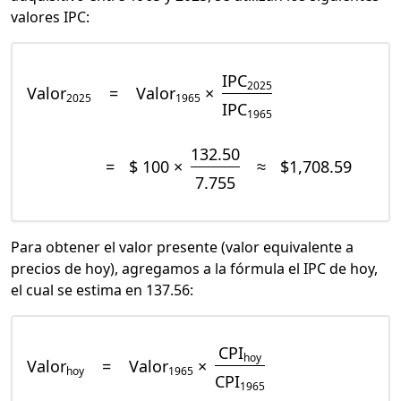
valores IPC:
IPC
2025
Valor
=
Valor
×
2025
1965
IPC
1965
132.50
=
$ 100 ×
≈
$1,708.59
7.755
Para obtener el valor presente (valor equivalente a
precios de hoy), agregamos a la fórmula el IPC de hoy,
el cual se estima en 137.56:
CPI
hoy
Valor
=
Valor
×
hoy
1965
CPI
1965