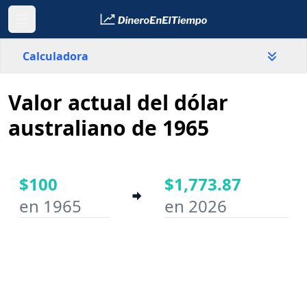
Calculadora
Valor actual del dólar
País
Australia
australiano de 1965
Valor
$
$100
$1,773.87
en 1965
en 2026
Año inicial
Año final