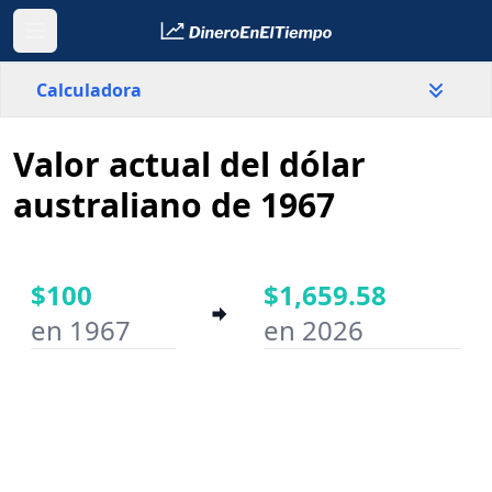
Calculadora
Valor actual del dólar
País
Australia
australiano de 1967
Valor
$
$100
$1,659.58
en 1967
en 2026
Año inicial
Año final