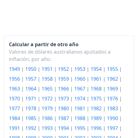
1991
664.15
1992
670.87
1993
682.63
1994
696.08
Calcular a partir de otro año
1995
Valores de dólares australianos ajustados a
728.29
inflación, por año:
1996
747.34
1949
|
1950
|
1951
|
1952
|
1953
|
1954
|
1955
|
1997
749.02
1956
|
1957
|
1958
|
1959
|
1960
|
1961
|
1962
|
1963
|
1964
|
1965
|
1966
|
1967
|
1968
|
1969
|
1998
755.46
1970
|
1971
|
1972
|
1973
|
1974
|
1975
|
1976
|
1999
766.67
1977
|
1978
|
1979
|
1980
|
1981
|
1982
|
1983
|
2000
800.84
1984
|
1985
|
1986
|
1987
|
1988
|
1989
|
1990
|
2001
836.13
1991
|
1992
|
1993
|
1994
|
1995
|
1996
|
1997
|