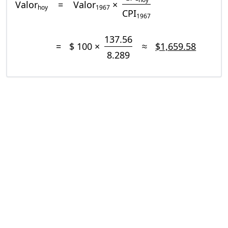
Valor
=
Valor
×
hoy
1967
CPI
1967
137.56
=
$ 100 ×
≈
$1,659.58
8.289