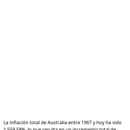
Calcular
La inflación total de Australia entre 1967 y hoy ha sido
1,559.58%, lo que resulta en un incremento total de