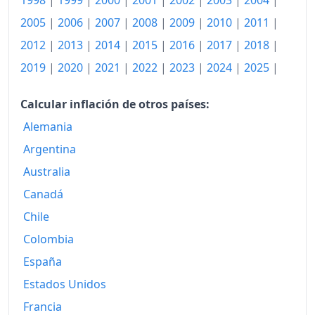
1998
|
1999
|
2000
|
2001
|
2002
|
2003
|
2004
|
2002
861.06
2005
|
2006
|
2007
|
2008
|
2009
|
2010
|
2011
|
2003
884.59
2012
|
2013
|
2014
|
2015
|
2016
|
2017
|
2018
|
2004
905.32
2019
|
2020
|
2021
|
2022
|
2023
|
2024
|
2025
|
2005
929.69
Calcular inflación de otros países:
2006
962.75
Alemania
2007
Argentina
985.15
Australia
2008
1,028.01
Canadá
2009
1,046.22
Chile
2010
1,076.75
Colombia
España
2011
1,112.32
Estados Unidos
2012
1,131.93
Francia