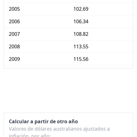
2005
102.69
2006
106.34
2007
108.82
2008
113.55
2009
115.56
2010
118.94
2011
122.87
2012
125.03
2013
128.09
Calcular a partir de otro año
2014
131.28
Valores de dólares australianos ajustados a
2015
133.26
inflación, por año: