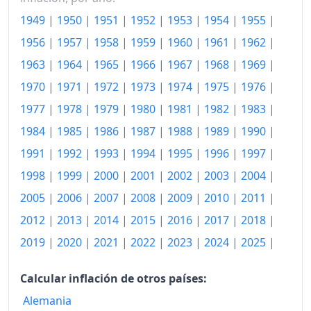
1949
|
1950
|
1951
|
1952
|
1953
|
1954
|
1955
|
2016
134.96
1956
|
1957
|
1958
|
1959
|
1960
|
1961
|
1962
|
2017
137.59
1963
|
1964
|
1965
|
1966
|
1967
|
1968
|
1969
|
2018
140.22
1970
|
1971
|
1972
|
1973
|
1974
|
1975
|
1976
|
2019
142.48
1977
|
1978
|
1979
|
1980
|
1981
|
1982
|
1983
|
1984
|
1985
|
1986
|
1987
|
1988
|
1989
|
1990
|
2020
143.69
1991
|
1992
|
1993
|
1994
|
1995
|
1996
|
1997
|
2021
147.80
1998
|
1999
|
2000
|
2001
|
2002
|
2003
|
2004
|
2022
157.55
2005
|
2006
|
2007
|
2008
|
2009
|
2010
|
2011
|
2012
|
2013
|
2014
|
2015
|
2016
|
2017
|
2018
|
2023
166.37
2019
|
2020
|
2021
|
2022
|
2023
|
2024
|
2025
|
2024
171.64
2025
Calcular inflación de otros países:
176.57
Alemania
2026-05
181.99