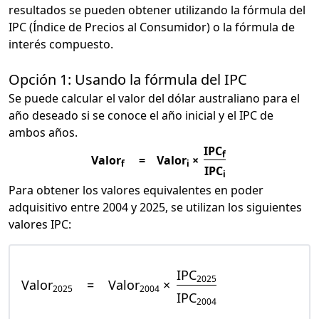
resultados se pueden obtener utilizando la fórmula del
IPC (Índice de Precios al Consumidor) o la fórmula de
interés compuesto.
Opción 1: Usando la fórmula del IPC
Se puede calcular el valor del dólar australiano para el
año deseado si se conoce el año inicial y el IPC de
ambos años.
IPC
f
Valor
=
Valor
×
f
i
IPC
i
Para obtener los valores equivalentes en poder
adquisitivo entre 2004 y 2025, se utilizan los siguientes
valores IPC:
IPC
2025
Valor
=
Valor
×
2025
2004
IPC
2004