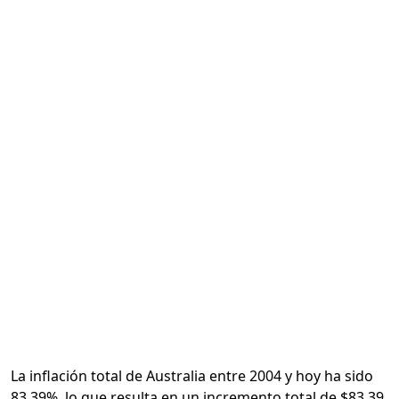
Calcular
La inflación total de Australia entre 2004 y hoy ha sido
83.39%, lo que resulta en un incremento total de $83.39.