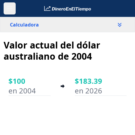
Calculadora
Valor actual del dólar
País
Australia
australiano de 2004
Valor
$
$100
$183.39
en 2004
en 2026
Año inicial
Año final