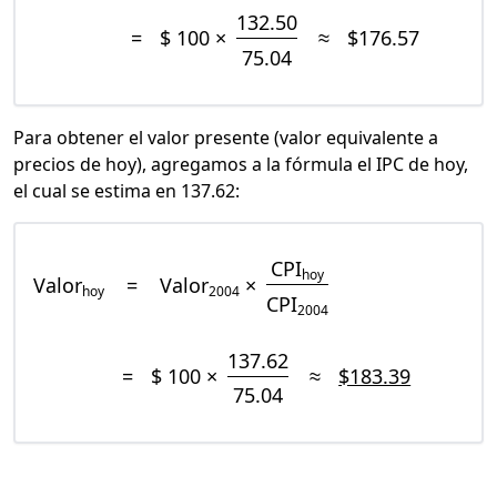
132.50
=
$ 100 ×
≈
$176.57
75.04
Para obtener el valor presente (valor equivalente a
precios de hoy), agregamos a la fórmula el IPC de hoy,
el cual se estima en 137.62:
CPI
hoy
Valor
=
Valor
×
hoy
2004
CPI
2004
137.62
=
$ 100 ×
≈
$183.39
75.04