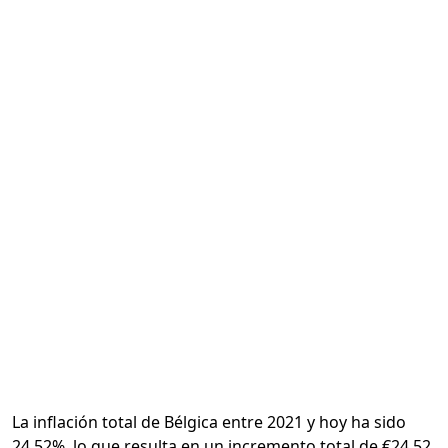
Calcular
La inflación total de Bélgica entre 2021 y hoy ha sido
24.52%, lo que resulta en un incremento total de €24.52.