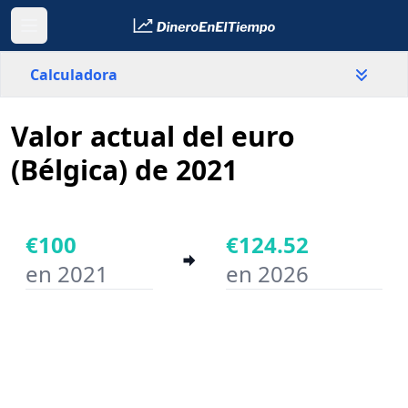
Calculadora
Valor actual del euro
País
Bélgica
(Bélgica) de 2021
Valor
€
€100
€124.52
en 2021
en 2026
Año inicial
Año final