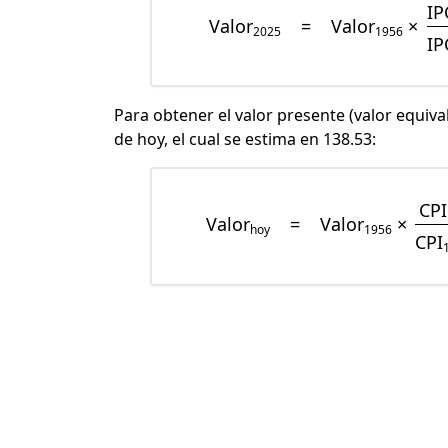
IP
Valor
=
Valor
×
2025
1956
IP
Para obtener el valor presente (valor equiva
de hoy, el cual se estima en 138.53:
CPI
Valor
=
Valor
×
hoy
1956
CPI