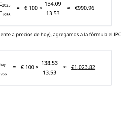
C
134.09
2025
=
€ 100 ×
≈
€990.96
C
13.53
1956
lente a precios de hoy), agregamos a la fórmula el IPC
138.53
hoy
=
€ 100 ×
≈
€1,023.82
13.53
1956