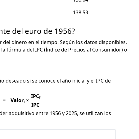
138.53
nte del euro de 1956?
or del dinero en el tiempo. Según los datos disponibles,
 la fórmula del IPC (Índice de Precios al Consumidor) o
C
ño deseado si se conoce el año inicial y el IPC de
IPC
f
=
Valor
×
i
IPC
i
er adquisitivo entre 1956 y 2025, se utilizan los