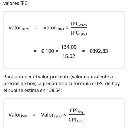
valores IPC:
IPC
2025
Valor
=
Valor
×
2025
1963
IPC
1963
134.09
=
€ 100 ×
≈
€892.83
15.02
Para obtener el valor presente (valor equivalente a
precios de hoy), agregamos a la fórmula el IPC de hoy,
el cual se estima en 138.54:
CPI
hoy
Valor
=
Valor
×
hoy
1963
CPI
1963