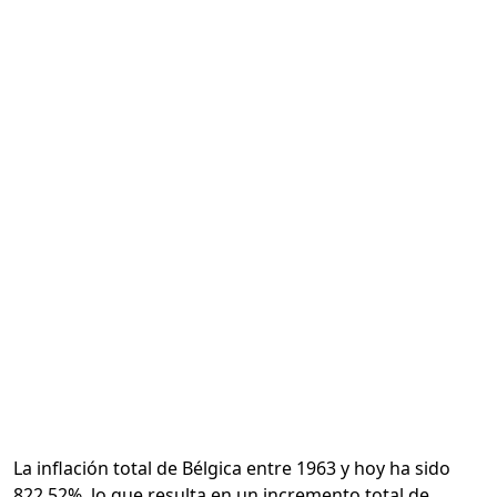
Calcular
La inflación total de Bélgica entre 1963 y hoy ha sido
822.52%, lo que resulta en un incremento total de