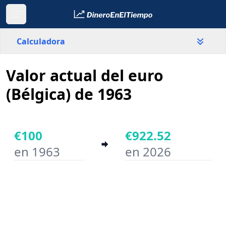
Calculadora
Valor actual del euro
País
Bélgica
(Bélgica) de 1963
Valor
€
€100
€922.52
en 1963
en 2026
Año inicial
Año final