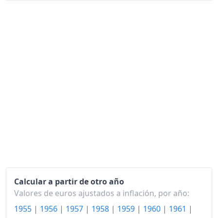
1969
123.62
1970
128.45
1971
134.03
1972
141.33
1973
151.16
1974
170.33
1975
192.07
1976
209.49
1977
224.36
Calcular a partir de otro año
1978
234.39
Valores de euros ajustados a inflación, por año:
1979
244.86
1955
|
1956
|
1957
|
1958
|
1959
|
1960
|
1961
|