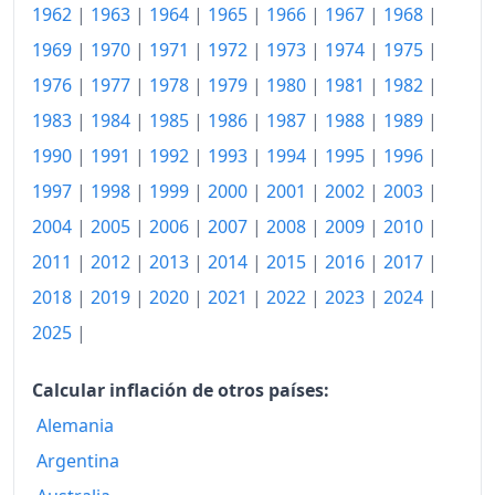
1962
|
1963
|
1964
|
1965
|
1966
|
1967
|
1968
|
1980
261.14
1969
|
1970
|
1971
|
1972
|
1973
|
1974
|
1975
|
1981
281.06
1976
|
1977
|
1978
|
1979
|
1980
|
1981
|
1982
|
1982
305.59
1983
|
1984
|
1985
|
1986
|
1987
|
1988
|
1989
|
1983
329.00
1990
|
1991
|
1992
|
1993
|
1994
|
1995
|
1996
|
1997
|
1998
|
1999
|
2000
|
2001
|
2002
|
2003
|
1984
349.87
2004
|
2005
|
2006
|
2007
|
2008
|
2009
|
2010
|
1985
366.90
2011
|
2012
|
2013
|
2014
|
2015
|
2016
|
2017
|
1986
371.65
2018
|
2019
|
2020
|
2021
|
2022
|
2023
|
2024
|
2025
|
1987
377.42
1988
381.80
Calcular inflación de otros países:
1989
393.67
Alemania
Argentina
1990
407.24