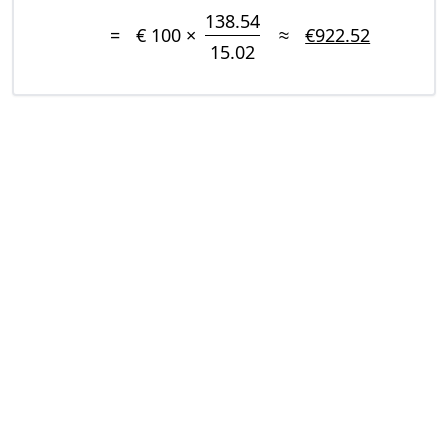
138.54
=
€ 100 ×
≈
€922.52
15.02