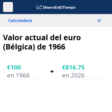
Calculadora
Valor actual del euro
País
Bélgica
(Bélgica) de 1966
Valor
€
€100
€816.75
en 1966
en 2026
Año inicial
Año final