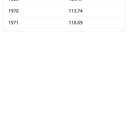
1970
113.74
1971
118.69
1972
125.15
1973
133.86
1974
150.83
1975
170.08
1976
185.51
1977
198.67
1978
207.55
1979
216.83