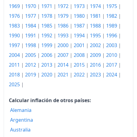
1991
372.21
1969
|
1970
|
1971
|
1972
|
1973
|
1974
|
1975
|
1992
381.25
1976
|
1977
|
1978
|
1979
|
1980
|
1981
|
1982
|
1983
|
1984
|
1985
|
1986
|
1987
|
1988
|
1989
|
1993
391.75
1990
|
1991
|
1992
|
1993
|
1994
|
1995
|
1996
|
1994
401.07
1997
|
1998
|
1999
|
2000
|
2001
|
2002
|
2003
|
1995
406.95
2004
|
2005
|
2006
|
2007
|
2008
|
2009
|
2010
|
1996
415.41
2011
|
2012
|
2013
|
2014
|
2015
|
2016
|
2017
|
2018
|
2019
|
2020
|
2021
|
2022
|
2023
|
2024
|
1997
422.17
2025
|
1998
426.18
Calcular inflación de otros países:
1999
430.95
Alemania
2000
441.92
Argentina
2001
452.83
Australia