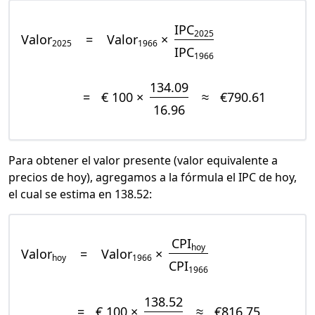
IPC
2025
Valor
=
Valor
×
2025
1966
IPC
1966
134.09
=
€ 100 ×
≈
€790.61
16.96
Para obtener el valor presente (valor equivalente a
precios de hoy), agregamos a la fórmula el IPC de hoy,
el cual se estima en 138.52:
CPI
hoy
Valor
=
Valor
×
hoy
1966
CPI
1966
138.52
=
€ 100 ×
≈
€816.75