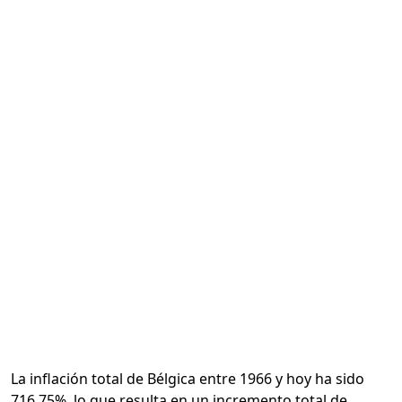
Calcular
La inflación total de Bélgica entre 1966 y hoy ha sido
716.75%, lo que resulta en un incremento total de