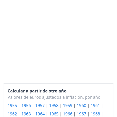
1980
231.25
1981
248.88
1982
270.60
1983
291.34
1984
309.81
1985
324.90
1986
329.10
1987
334.21
1988
338.09
Calcular a partir de otro año
1989
348.60
Valores de euros ajustados a inflación, por año:
1955
|
1956
|
1957
|
1958
|
1959
|
1960
|
1961
|
1990
360.62
1962
|
1963
|
1964
|
1965
|
1966
|
1967
|
1968
|