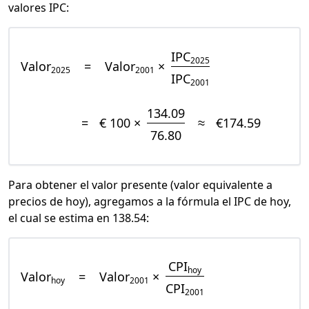
valores IPC:
IPC
2025
Valor
=
Valor
×
2025
2001
IPC
2001
134.09
=
€ 100 ×
≈
€174.59
76.80
Para obtener el valor presente (valor equivalente a
precios de hoy), agregamos a la fórmula el IPC de hoy,
el cual se estima en 138.54:
CPI
hoy
Valor
=
Valor
×
hoy
2001
CPI
2001