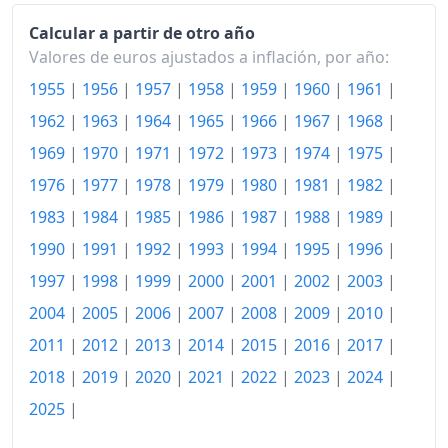
2020
141.41
Calcular a partir de otro año
Valores de euros ajustados a inflación, por año:
2021
144.86
1955
|
1956
|
1957
|
1958
|
1959
|
1960
|
1961
|
2022
158.77
1962
|
1963
|
1964
|
1965
|
1966
|
1967
|
1968
|
2023
165.20
1969
|
1970
|
1971
|
1972
|
1973
|
1974
|
1975
|
1976
|
1977
|
1978
|
1979
|
1980
|
1981
|
1982
|
2024
170.39
1983
|
1984
|
1985
|
1986
|
1987
|
1988
|
1989
|
2025
174.59
1990
|
1991
|
1992
|
1993
|
1994
|
1995
|
1996
|
2026-06
179.75
1997
|
1998
|
1999
|
2000
|
2001
|
2002
|
2003
|
Hoy
180.40
2004
|
2005
|
2006
|
2007
|
2008
|
2009
|
2010
|
2011
|
2012
|
2013
|
2014
|
2015
|
2016
|
2017
|
2018
|
2019
|
2020
|
2021
|
2022
|
2023
|
2024
|
2025
|