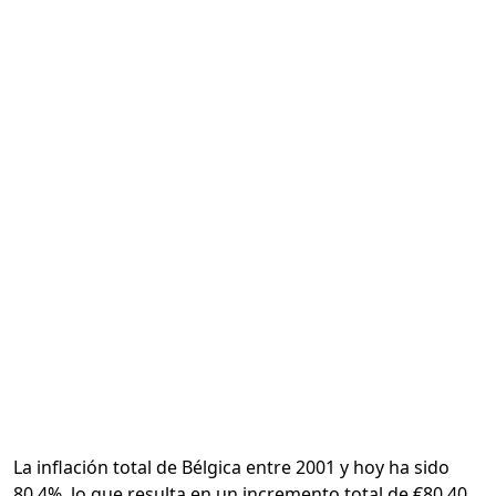
Calcular
La inflación total de Bélgica entre 2001 y hoy ha sido
80.4%, lo que resulta en un incremento total de €80.40.