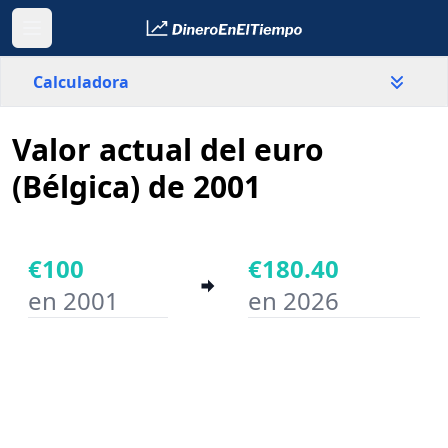
Calculadora
Valor actual del euro
País
Bélgica
(Bélgica) de 2001
Valor
€
€100
€180.40
en 2001
en 2026
Año inicial
Año final