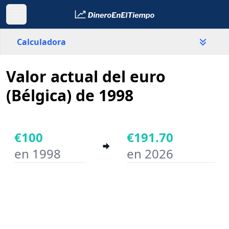
Calculadora
Valor actual del euro
País
Bélgica
(Bélgica) de 1998
Valor
€
€100
€191.70
en 1998
en 2026
Año inicial
Año final