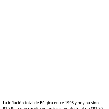
Calcular
La inflación total de Bélgica entre 1998 y hoy ha sido
91.7%, lo que resulta en un incremento total de €91.70.