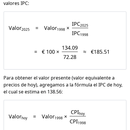
valores IPC:
IPC
2025
Valor
=
Valor
×
2025
1998
IPC
1998
134.09
=
€ 100 ×
≈
€185.51
72.28
Para obtener el valor presente (valor equivalente a
precios de hoy), agregamos a la fórmula el IPC de hoy,
el cual se estima en 138.56:
CPI
hoy
Valor
=
Valor
×
hoy
1998
CPI
1998