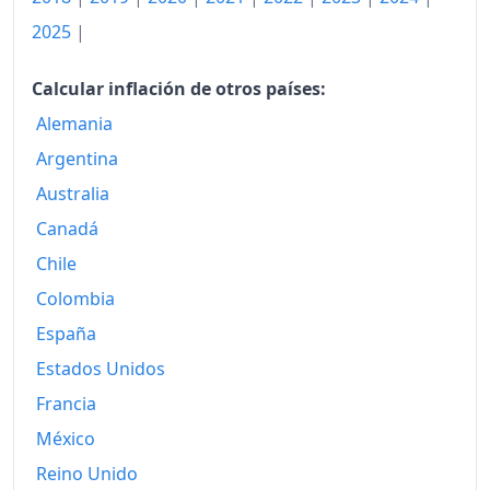
2017
144.08
2025
|
2018
147.04
Calcular inflación de otros países:
2019
149.16
Alemania
Argentina
2020
150.26
Australia
2021
153.93
Canadá
2022
168.70
Chile
2023
175.53
Colombia
España
2024
181.05
Estados Unidos
2025
185.51
Francia
2026-06
190.99
México
Hoy
Reino Unido
191.70