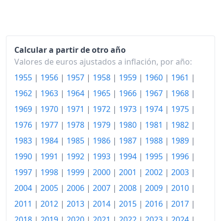
2006
117.20
2007
119.33
Calcular a partir de otro año
2008
124.69
Valores de euros ajustados a inflación, por año:
2009
124.62
1955
|
1956
|
1957
|
1958
|
1959
|
1960
|
1961
|
2010
127.35
1962
|
1963
|
1964
|
1965
|
1966
|
1967
|
1968
|
1969
|
1970
|
1971
|
1972
|
1973
|
1974
|
1975
|
2011
131.85
1976
|
1977
|
1978
|
1979
|
1980
|
1981
|
1982
|
2012
135.59
1983
|
1984
|
1985
|
1986
|
1987
|
1988
|
1989
|
2013
137.10
1990
|
1991
|
1992
|
1993
|
1994
|
1995
|
1996
|
2014
137.58
1997
|
1998
|
1999
|
2000
|
2001
|
2002
|
2003
|
2004
|
2005
|
2006
|
2007
|
2008
|
2009
|
2010
|
2015
138.35
2011
|
2012
|
2013
|
2014
|
2015
|
2016
|
2017
|
2016
141.09
2018
|
2019
|
2020
|
2021
|
2022
|
2023
|
2024
|