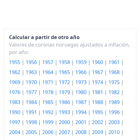
2023
138.88
2024
143.30
2025
147.66
Calcular a partir de otro año
2026-05
152.09
Valores de coronas noruegas ajustados a inflación,
Hoy
152.98
por año:
1955
|
1956
|
1957
|
1958
|
1959
|
1960
|
1961
|
1962
|
1963
|
1964
|
1965
|
1966
|
1967
|
1968
|
1969
|
1970
|
1971
|
1972
|
1973
|
1974
|
1975
|
1976
|
1977
|
1978
|
1979
|
1980
|
1981
|
1982
|
1983
|
1984
|
1985
|
1986
|
1987
|
1988
|
1989
|
1990
|
1991
|
1992
|
1993
|
1994
|
1995
|
1996
|
1997
|
1998
|
1999
|
2000
|
2001
|
2002
|
2003
|
2004
|
2005
|
2006
|
2007
|
2008
|
2009
|
2010
|