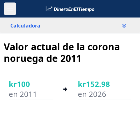
Calculadora
Valor actual de la corona
País
Noruega
noruega de 2011
Valor
kr
kr100
kr152.98
en 2011
en 2026
Año inicial
Año final