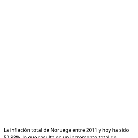
Calcular
La inflación total de Noruega entre 2011 y hoy ha sido
52.98%, lo que resulta en un incremento total de