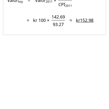
Valor
=
Valor
×
hoy
2011
CPI
2011
142.69
=
kr 100 ×
≈
kr152.98
93.27