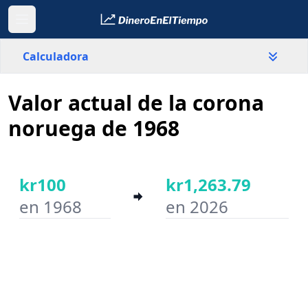
Calculadora
Valor actual de la corona
País
Noruega
noruega de 1968
Valor
kr
kr100
kr1,263.79
en 1968
en 2026
Año inicial
Año final