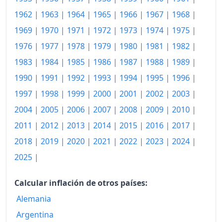
1980
254.32
1962
|
1963
|
1964
|
1965
|
1966
|
1967
|
1968
|
1981
289.02
1969
|
1970
|
1971
|
1972
|
1973
|
1974
|
1975
|
1982
321.79
1976
|
1977
|
1978
|
1979
|
1980
|
1981
|
1982
|
1983
349.04
1983
|
1984
|
1985
|
1986
|
1987
|
1988
|
1989
|
1990
|
1991
|
1992
|
1993
|
1994
|
1995
|
1996
|
1984
370.74
1997
|
1998
|
1999
|
2000
|
2001
|
2002
|
2003
|
1985
391.93
2004
|
2005
|
2006
|
2007
|
2008
|
2009
|
2010
|
1986
420.05
2011
|
2012
|
2013
|
2014
|
2015
|
2016
|
2017
|
2018
|
2019
|
2020
|
2021
|
2022
|
2023
|
2024
|
1987
456.67
2025
|
1988
487.16
1989
Calcular inflación de otros países:
509.31
Alemania
1990
530.35
Argentina