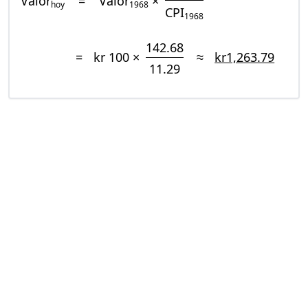
Valor
=
Valor
×
hoy
1968
CPI
1968
142.68
=
kr 100 ×
≈
kr1,263.79
11.29