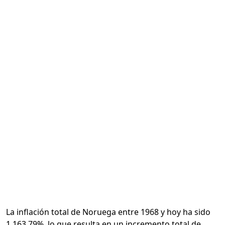
Calcular
La inflación total de Noruega entre 1968 y hoy ha sido
1,163.79%, lo que resulta en un incremento total de