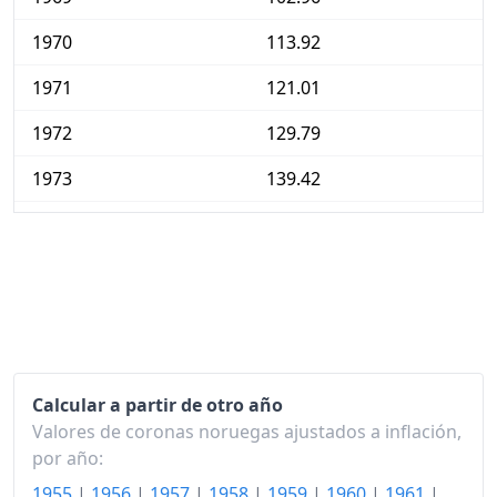
1970
113.92
1971
121.01
1972
129.79
1973
139.42
1974
152.54
1975
170.37
1976
185.98
1977
202.91
Calcular a partir de otro año
1978
219.47
Valores de coronas noruegas ajustados a inflación,
1979
229.37
por año:
1955
|
1956
|
1957
|
1958
|
1959
|
1960
|
1961
|