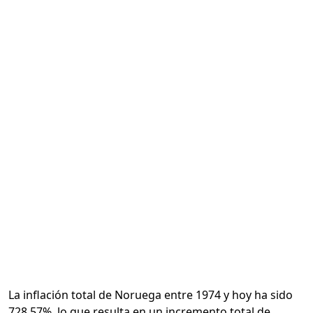
Calcular
La inflación total de Noruega entre 1974 y hoy ha sido
728.57%, lo que resulta en un incremento total de