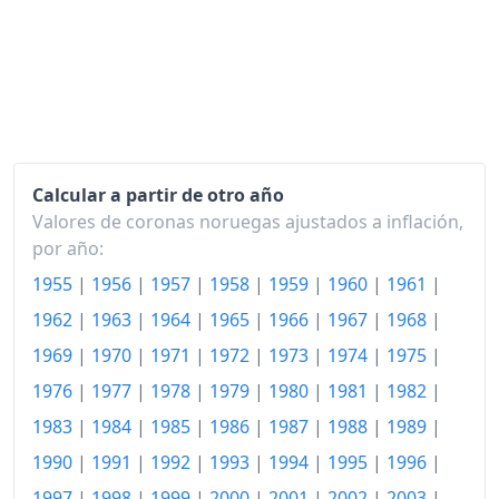
1998
415.24
1999
425.06
2000
438.13
2001
451.19
Calcular a partir de otro año
2002
457.05
Valores de coronas noruegas ajustados a inflación,
por año:
2003
468.52
1955
|
1956
|
1957
|
1958
|
1959
|
1960
|
1961
|
2004
470.65
1962
|
1963
|
1964
|
1965
|
1966
|
1967
|
1968
|
2005
477.78
1969
|
1970
|
1971
|
1972
|
1973
|
1974
|
1975
|
2006
488.78
1976
|
1977
|
1978
|
1979
|
1980
|
1981
|
1982
|
1983
|
1984
|
1985
|
1986
|
1987
|
1988
|
1989
|
2007
492.51
1990
|
1991
|
1992
|
1993
|
1994
|
1995
|
1996
|
2008
510.97
1997
|
1998
|
1999
|
2000
|
2001
|
2002
|
2003
|