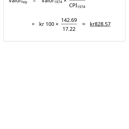
Valor
=
Valor
×
hoy
1974
CPI
1974
142.69
=
kr 100 ×
≈
kr828.57
17.22