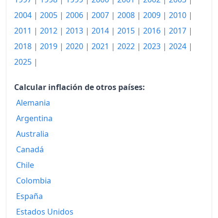
2009
522.03
2004
|
2005
|
2006
|
2007
|
2008
|
2009
|
2010
|
2011
|
2012
|
2013
|
2014
|
2015
|
2016
|
2017
|
2010
534.63
2018
|
2019
|
2020
|
2021
|
2022
|
2023
|
2024
|
2011
541.63
2025
|
2012
545.36
Calcular inflación de otros países:
2013
556.95
Alemania
2014
568.42
Argentina
2015
580.68
Australia
Canadá
2016
601.27
Chile
2017
612.74
Colombia
2018
629.53
España
2019
643.19
Estados Unidos