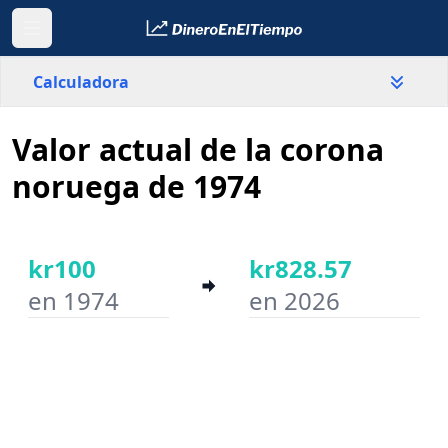
Calculadora
Valor actual de la corona
País
Noruega
noruega de 1974
Valor
kr
kr100
kr828.57
en 1974
en 2026
Año inicial
Año final