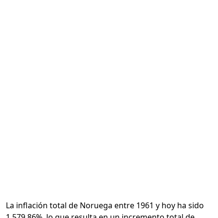
Calcular
La inflación total de Noruega entre 1961 y hoy ha sido
1,579.86%, lo que resulta en un incremento total de