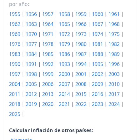
1972
172.50
por año:
1955
|
1956
|
1957
|
1958
|
1959
|
1960
|
1961
|
1973
185.30
1962
|
1963
|
1964
|
1965
|
1966
|
1967
|
1968
|
1974
202.74
1969
|
1970
|
1971
|
1972
|
1973
|
1974
|
1975
|
1975
226.44
1976
|
1977
|
1978
|
1979
|
1980
|
1981
|
1982
|
1976
247.19
1983
|
1984
|
1985
|
1986
|
1987
|
1988
|
1989
|
1990
|
1991
|
1992
|
1993
|
1994
|
1995
|
1996
|
1977
269.69
1997
|
1998
|
1999
|
2000
|
2001
|
2002
|
2003
|
1978
291.70
2004
|
2005
|
2006
|
2007
|
2008
|
2009
|
2010
|
1979
304.86
2011
|
2012
|
2013
|
2014
|
2015
|
2016
|
2017
|
2018
|
2019
|
2020
|
2021
|
2022
|
2023
|
2024
|
1980
338.02
2025
|
1981
384.14
1982
Calcular inflación de otros países:
427.70