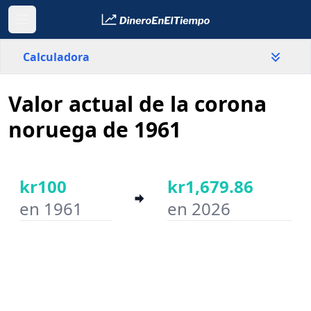
Calculadora
Valor actual de la corona
País
Noruega
noruega de 1961
Valor
kr
kr100
kr1,679.86
en 1961
en 2026
Año inicial
Año final