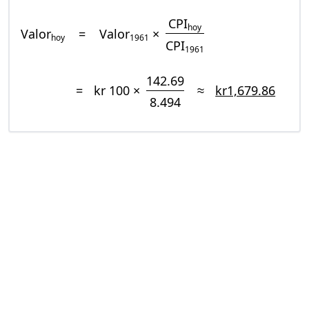
CPI
hoy
Valor
=
Valor
×
hoy
1961
CPI
1961
142.69
=
kr 100 ×
≈
kr1,679.86
8.494