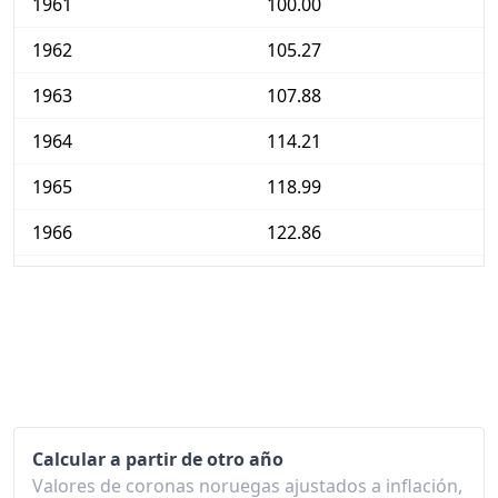
1961
100.00
1962
105.27
1963
107.88
1964
114.21
1965
118.99
1966
122.86
1967
128.48
1968
132.91
1969
136.85
1970
151.41
Calcular a partir de otro año
1971
160.83
Valores de coronas noruegas ajustados a inflación,