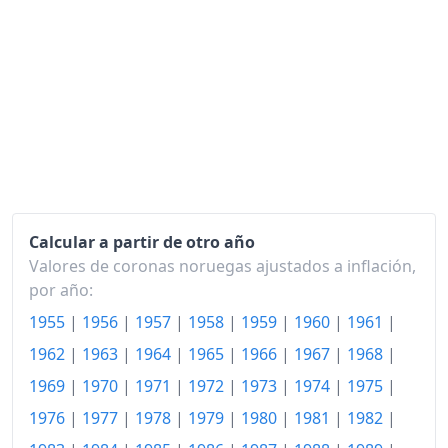
2017
119.92
2018
123.20
2019
125.88
2020
127.51
2021
131.93
2022
Calcular a partir de otro año
139.55
Valores de coronas noruegas ajustados a inflación,
2023
147.22
por año:
1955
|
1956
|
1957
|
1958
|
1959
|
1960
|
1961
|
2024
151.90
1962
|
1963
|
1964
|
1965
|
1966
|
1967
|
1968
|
2025
156.51
1969
|
1970
|
1971
|
1972
|
1973
|
1974
|
1975
|
2026-05
161.21
1976
|
1977
|
1978
|
1979
|
1980
|
1981
|
1982
|
Hoy
162.14