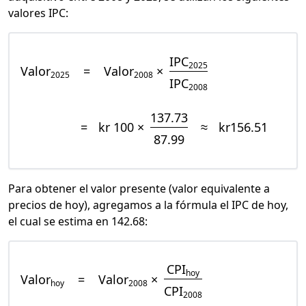
valores IPC:
IPC
2025
Valor
=
Valor
×
2025
2008
IPC
2008
137.73
=
kr 100 ×
≈
kr156.51
87.99
Para obtener el valor presente (valor equivalente a
precios de hoy), agregamos a la fórmula el IPC de hoy,
el cual se estima en 142.68:
CPI
hoy
Valor
=
Valor
×
hoy
2008
CPI
2008