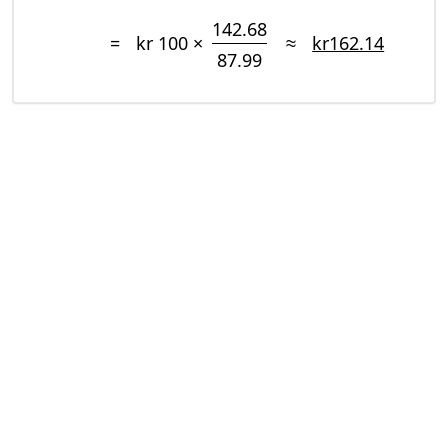
142.68
=
kr 100 ×
≈
kr162.14
87.99