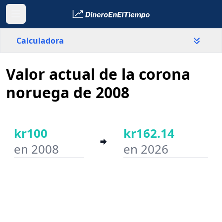
Calculadora
Valor actual de la corona
País
Noruega
noruega de 2008
Valor
kr
kr100
kr162.14
en 2008
en 2026
Año inicial
Año final