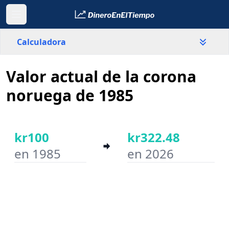
Calculadora
Valor actual de la corona
País
Noruega
noruega de 1985
Valor
kr
kr100
kr322.48
en 1985
en 2026
Año inicial
Año final