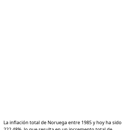
Calcular
La inflación total de Noruega entre 1985 y hoy ha sido
222.48%, lo que resulta en un incremento total de