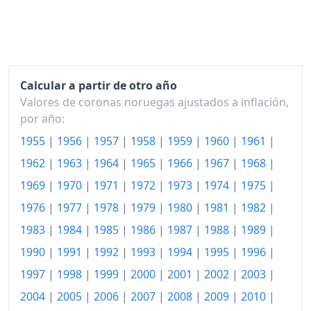
1997
158.05
1998
161.61
1999
165.44
Calcular a partir de otro año
Valores de coronas noruegas ajustados a inflación,
2000
170.52
por año:
2001
175.60
1955
|
1956
|
1957
|
1958
|
1959
|
1960
|
1961
|
2002
177.89
1962
|
1963
|
1964
|
1965
|
1966
|
1967
|
1968
|
1969
|
1970
|
1971
|
1972
|
1973
|
1974
|
1975
|
2003
182.35
1976
|
1977
|
1978
|
1979
|
1980
|
1981
|
1982
|
2004
183.18
1983
|
1984
|
1985
|
1986
|
1987
|
1988
|
1989
|
2005
185.95
1990
|
1991
|
1992
|
1993
|
1994
|
1995
|
1996
|
2006
1997
|
1998
|
1999
|
2000
|
190.23
2001
|
2002
|
2003
|
2004
|
2005
|
2006
|
2007
|
2008
|
2009
|
2010
|
2007
191.69