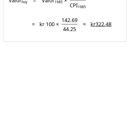
Valor
=
Valor
×
hoy
1985
CPI
1985
142.69
=
kr 100 ×
≈
kr322.48
44.25