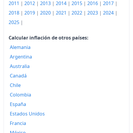
2011
|
2012
|
2013
|
2014
|
2015
|
2016
|
2017
|
2008
198.87
2018
|
2019
|
2020
|
2021
|
2022
|
2023
|
2024
|
2009
203.18
2025
|
2010
208.08
Calcular inflación de otros países:
2011
210.80
Alemania
Argentina
2012
212.26
Australia
2013
216.77
Canadá
2014
221.23
Chile
2015
226.00
Colombia
España
2016
234.02
Estados Unidos
2017
238.48
Francia
2018
245.02
México