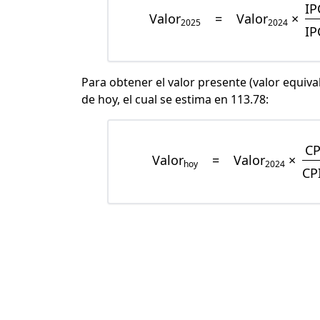
IP
Valor
=
Valor
×
2025
2024
IP
Para obtener el valor presente (valor equiva
de hoy, el cual se estima en 113.78:
CP
Valor
=
Valor
×
hoy
2024
CP