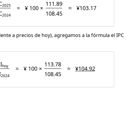
C
111.89
2025
=
¥ 100 ×
≈
¥103.17
C
108.45
2024
lente a precios de hoy), agregamos a la fórmula el IPC
I
113.78
hoy
=
¥ 100 ×
≈
¥104.92
I
108.45
2024