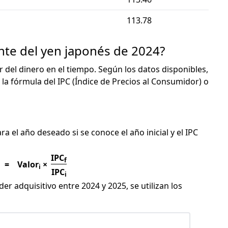
113.78
ente del yen japonés de 2024?
or del dinero en el tiempo. Según los datos disponibles,
 la fórmula del IPC (Índice de Precios al Consumidor) o
C
ra el año deseado si se conoce el año inicial y el IPC
IPC
f
=
Valor
×
i
IPC
i
er adquisitivo entre 2024 y 2025, se utilizan los