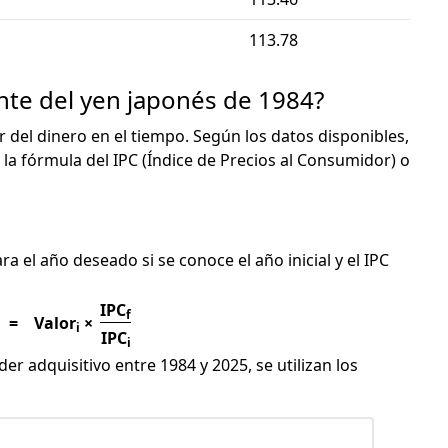
113.78
ente del yen japonés de 1984?
or del dinero en el tiempo. Según los datos disponibles,
 la fórmula del IPC (Índice de Precios al Consumidor) o
C
ra el año deseado si se conoce el año inicial y el IPC
IPC
f
=
Valor
×
i
IPC
i
er adquisitivo entre 1984 y 2025, se utilizan los