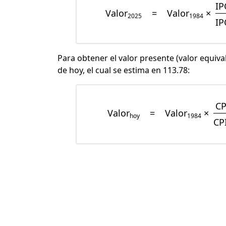
IP
Valor
=
Valor
×
2025
1984
IP
Para obtener el valor presente (valor equiva
de hoy, el cual se estima en 113.78:
CP
Valor
=
Valor
×
hoy
1984
CP