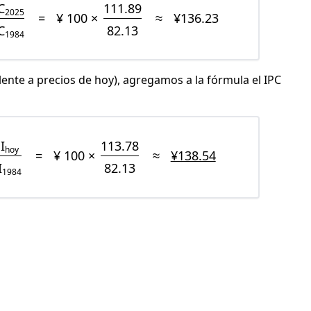
C
111.89
2025
=
¥ 100 ×
≈
¥136.23
C
82.13
1984
lente a precios de hoy), agregamos a la fórmula el IPC
I
113.78
hoy
=
¥ 100 ×
≈
¥138.54
I
82.13
1984