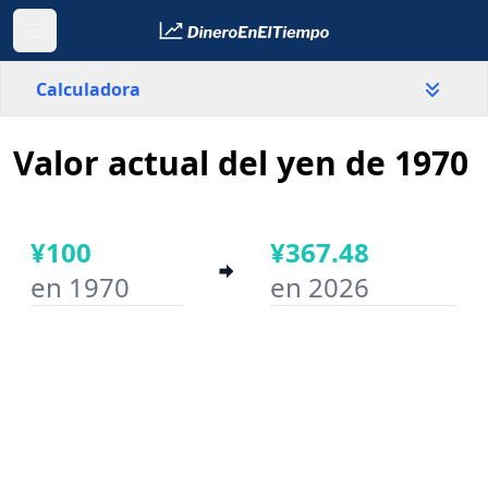
Calculadora
Valor actual del yen de 1970
País
Japón
¥100
¥367.48
Valor
¥
en 1970
en 2026
Año inicial
Año final