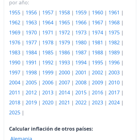
1981
247.81
por año:
1955
|
1956
|
1957
|
1958
|
1959
|
1960
|
1961
|
1982
254.61
1962
|
1963
|
1964
|
1965
|
1966
|
1967
|
1968
|
1983
259.40
1969
|
1970
|
1971
|
1972
|
1973
|
1974
|
1975
|
1984
265.24
1976
|
1977
|
1978
|
1979
|
1980
|
1981
|
1982
|
1985
270.65
1983
|
1984
|
1985
|
1986
|
1987
|
1988
|
1989
|
1990
|
1991
|
1992
|
1993
|
1994
|
1995
|
1996
|
1986
272.29
1997
|
1998
|
1999
|
2000
|
2001
|
2002
|
2003
|
1987
272.64
2004
|
2005
|
2006
|
2007
|
2008
|
2009
|
2010
|
1988
274.41
2011
|
2012
|
2013
|
2014
|
2015
|
2016
|
2017
|
2018
|
2019
|
2020
|
2021
|
2022
|
2023
|
2024
|
1989
280.71
2025
|
1990
289.32
1991
Calcular inflación de otros países:
298.79
Alemania