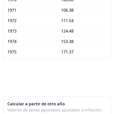
1971
106.38
1972
111.54
1973
124.48
1974
153.38
1975
171.37
1976
187.46
1977
202.74
1978
211.25
1979
219.13
Calcular a partir de otro año
1980
236.16
Valores de yenes japoneses ajustados a inflación,