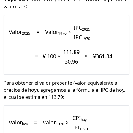
valores IPC:
IPC
2025
Valor
=
Valor
×
2025
1970
IPC
1970
111.89
=
¥ 100 ×
≈
¥361.34
30.96
Para obtener el valor presente (valor equivalente a
precios de hoy), agregamos a la fórmula el IPC de hoy,
el cual se estima en 113.79:
CPI
hoy
Valor
=
Valor
×
hoy
1970
CPI
1970