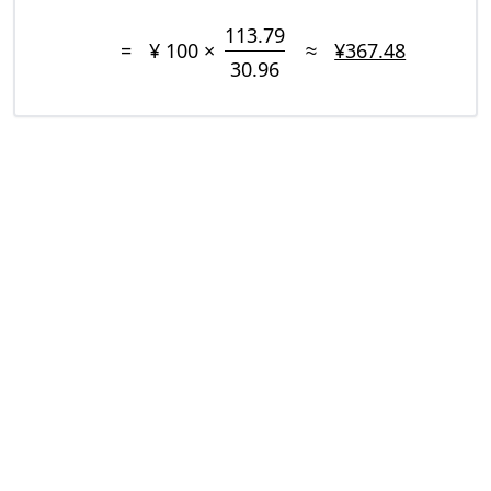
113.79
=
¥ 100 ×
≈
¥367.48
30.96