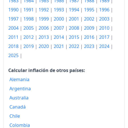
1983
|
1984
|
1985
|
1986
|
1987
|
1988
|
1989
|
2000
371.79
1990
|
1991
|
1992
|
1993
|
1994
|
1995
|
1996
|
2001
369.21
1997
|
1998
|
1999
|
2000
|
2001
|
2002
|
2003
|
2002
365.90
2004
|
2005
|
2006
|
2007
|
2008
|
2009
|
2010
|
2011
|
2012
|
2013
|
2014
|
2015
|
2016
|
2017
|
2003
364.95
2018
|
2019
|
2020
|
2021
|
2022
|
2023
|
2024
|
2004
364.92
2025
|
2005
363.86
Calcular inflación de otros países:
2006
364.79
Alemania
2007
364.95
Argentina
2008
369.98
Australia
Canadá
2009
365.04
Chile
2010
362.34
Colombia