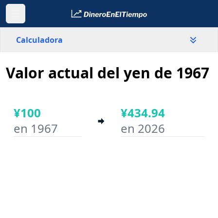
Calculadora
Valor actual del yen de 1967
País
Japón
¥100
¥434.94
Valor
¥
en 1967
en 2026
Año inicial
Año final