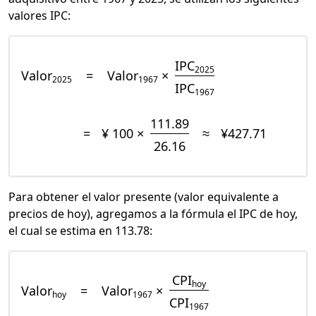
valores IPC:
IPC
2025
Valor
=
Valor
×
2025
1967
IPC
1967
111.89
=
¥ 100 ×
≈
¥427.71
26.16
Para obtener el valor presente (valor equivalente a
precios de hoy), agregamos a la fórmula el IPC de hoy,
el cual se estima en 113.78:
CPI
hoy
Valor
=
Valor
×
hoy
1967
CPI
1967