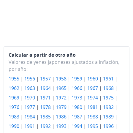
1983
446.03
1984
456.07
1985
465.37
1986
468.19
1987
468.79
Calcular a partir de otro año
1988
Valores de yenes japoneses ajustados a inflación,
471.84
por año:
1989
482.67
1955
|
1956
|
1957
|
1958
|
1959
|
1960
|
1961
|
1990
497.47
1962
|
1963
|
1964
|
1965
|
1966
|
1967
|
1968
|
1969
|
1970
|
1971
|
1972
|
1973
|
1974
|
1975
|
1991
513.75
1976
|
1977
|
1978
|
1979
|
1980
|
1981
|
1982
|
1992
522.63
1983
|
1984
|
1985
|
1986
|
1987
|
1988
|
1989
|
1993
529.20
1990
|
1991
|
1992
|
1993
|
1994
|
1995
|
1996
|