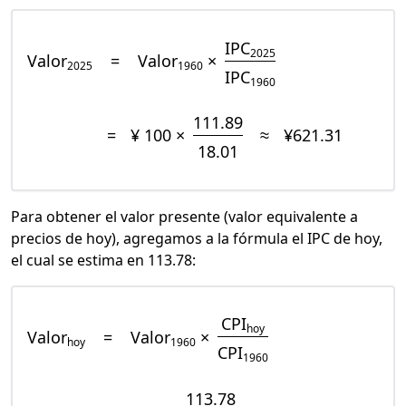
IPC
2025
Valor
=
Valor
×
2025
1960
IPC
1960
111.89
=
¥ 100 ×
≈
¥621.31
18.01
Para obtener el valor presente (valor equivalente a
precios de hoy), agregamos a la fórmula el IPC de hoy,
el cual se estima en 113.78:
CPI
hoy
Valor
=
Valor
×
hoy
1960
CPI
1960
113.78