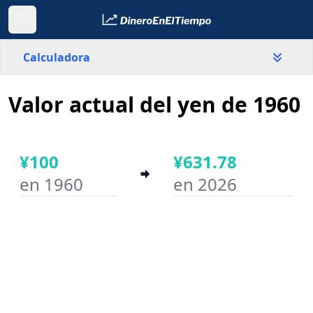
Calculadora
Valor actual del yen de 1960
País
Japón
¥100
¥631.78
Valor
¥
en 1960
en 2026
Año inicial
Año final