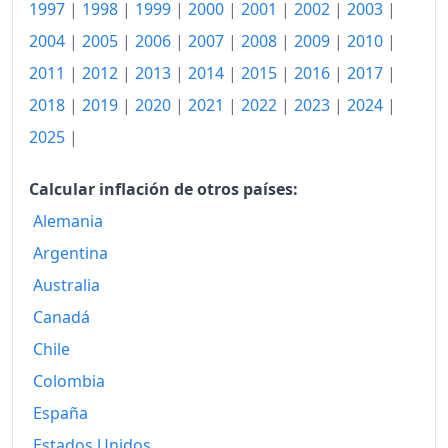
1994
532.86
1997
|
1998
|
1999
|
2000
|
2001
|
2002
|
2003
|
2004
|
2005
|
2006
|
2007
|
2008
|
2009
|
2010
|
1995
532.40
2011
|
2012
|
2013
|
2014
|
2015
|
2016
|
2017
|
1996
533.14
2018
|
2019
|
2020
|
2021
|
2022
|
2023
|
2024
|
1997
542.20
2025
|
1998
545.72
Calcular inflación de otros países:
1999
543.82
Alemania
2000
Argentina
540.07
Australia
2001
536.33
Canadá
2002
531.52
Chile
2003
530.13
Colombia
España
2004
530.08
Estados Unidos