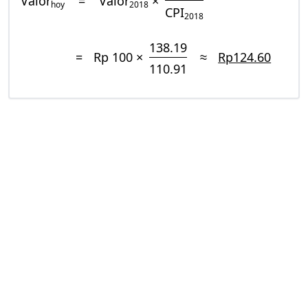
Valor
=
Valor
×
hoy
2018
CPI
2018
138.19
=
Rp 100 ×
≈
Rp124.60
110.91