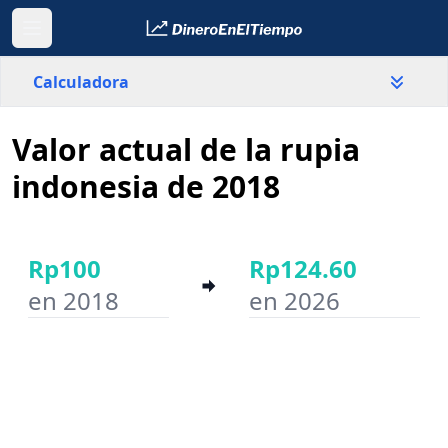
Calculadora
Valor actual de la rupia
País
Indonesia
indonesia de 2018
Valor
Rp
Rp100
Rp124.60
en 2018
en 2026
Año inicial
Año final