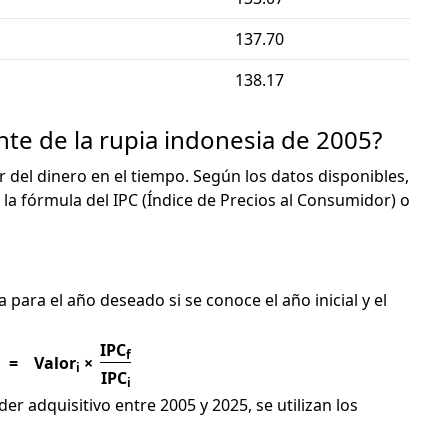
137.70
138.17
nte de la rupia indonesia de 2005?
or del dinero en el tiempo. Según los datos disponibles,
 la fórmula del IPC (Índice de Precios al Consumidor) o
C
a para el año deseado si se conoce el año inicial y el
IPC
f
=
Valor
×
i
IPC
i
er adquisitivo entre 2005 y 2025, se utilizan los