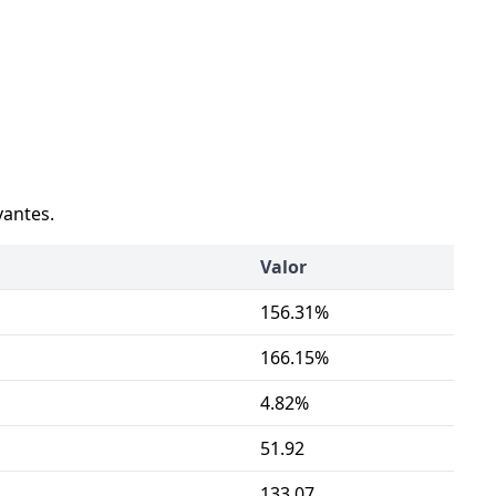
vantes.
Valor
156.31%
166.15%
4.82%
51.92
133.07