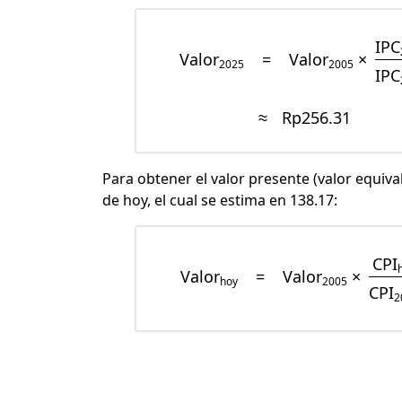
IPC
Valor
=
Valor
×
2025
2005
IPC
≈
Rp256.31
Para obtener el valor presente (valor equiva
de hoy, el cual se estima en 138.17:
CPI
Valor
=
Valor
×
hoy
2005
CPI
2