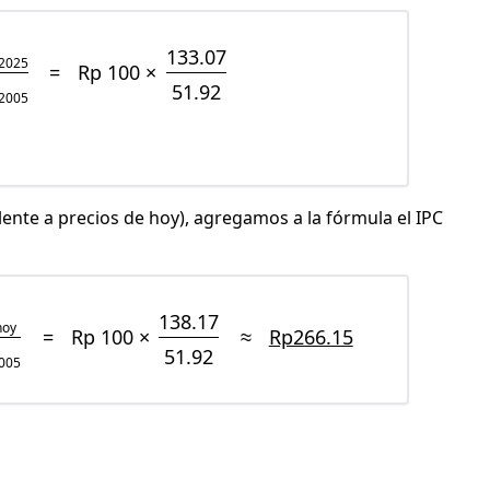
133.07
2025
=
Rp 100 ×
51.92
2005
lente a precios de hoy), agregamos a la fórmula el IPC
138.17
hoy
=
Rp 100 ×
≈
Rp266.15
51.92
005