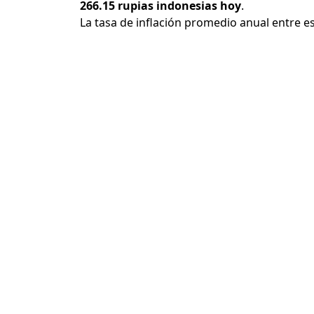
266.15 rupias indonesias hoy
.
La tasa de inflación promedio anual entre e