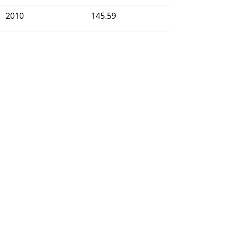
2010
145.59
2011
153.39
2012
159.95
2013
170.21
2014
181.10
2015
192.62
2016
199.41
2017
207.01
2018
213.63
2019
220.10
2020
224.33