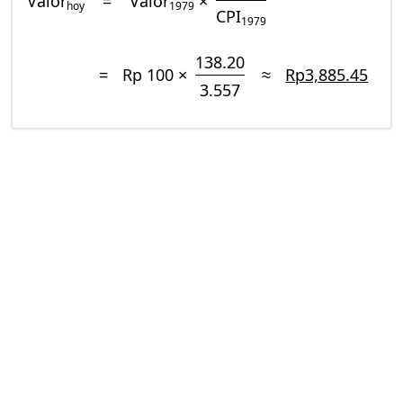
Valor
=
Valor
×
hoy
1979
CPI
1979
138.20
=
Rp 100 ×
≈
Rp3,885.45
3.557