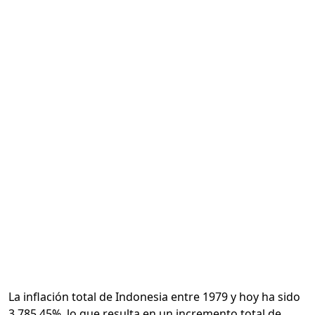
Calcular
La inflación total de Indonesia entre 1979 y hoy ha sido
3,785.45%, lo que resulta en un incremento total de