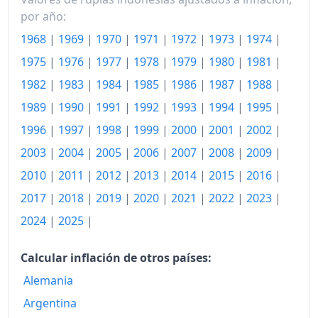
1990
268.88
por año:
1968
|
1969
|
1970
|
1971
|
1972
|
1973
|
1974
|
1991
294.20
1975
|
1976
|
1977
|
1978
|
1979
|
1980
|
1981
|
1992
316.34
1982
|
1983
|
1984
|
1985
|
1986
|
1987
|
1988
|
1993
346.93
1989
|
1990
|
1991
|
1992
|
1993
|
1994
|
1995
|
1994
376.53
1996
|
1997
|
1998
|
1999
|
2000
|
2001
|
2002
|
2003
|
2004
|
2005
|
2006
|
2007
|
2008
|
2009
|
1995
412.00
2010
|
2011
|
2012
|
2013
|
2014
|
2015
|
2016
|
1996
444.85
2017
|
2018
|
2019
|
2020
|
2021
|
2022
|
2023
|
1997
472.55
2024
|
2025
|
1998
748.76
Calcular inflación de otros países:
1999
902.09
Alemania
2000
Argentina
935.37