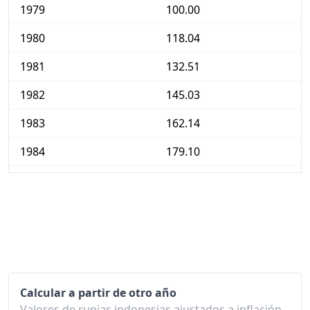
1979
100.00
1980
118.04
1981
132.51
1982
145.03
1983
162.14
1984
179.10
1985
187.56
1986
198.48
1987
216.89
1988
234.34
Calcular a partir de otro año
1989
249.38
Valores de rupias indonesias ajustados a inflación,