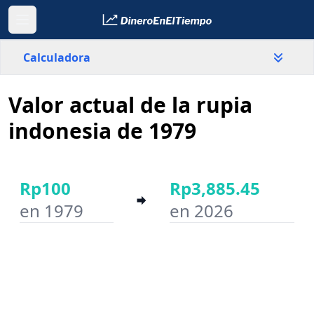
Calculadora
Valor actual de la rupia
País
Indonesia
indonesia de 1979
Valor
Rp
Rp100
Rp3,885.45
en 1979
en 2026
Año inicial
Año final