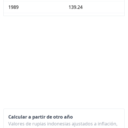
1989
139.24
1990
150.13
1991
164.27
1992
176.63
1993
193.71
1994
210.24
1995
230.05
1996
248.39
1997
263.85
1998
418.08
Calcular a partir de otro año
Valores de rupias indonesias ajustados a inflación,
1999
503.69