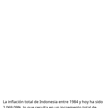
Calcular
La inflación total de Indonesia entre 1984 y hoy ha sido
2,069.09%, lo que resulta en un incremento total de