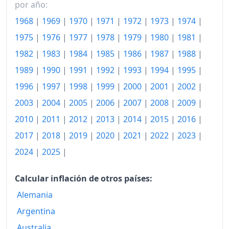
por año:
2000
522.27
1968
|
1969
|
1970
|
1971
|
1972
|
1973
|
1974
|
2001
582.34
1975
|
1976
|
1977
|
1978
|
1979
|
1980
|
1981
|
1982
|
1983
|
1984
|
1985
|
1986
|
1987
|
1988
|
2002
651.63
1989
|
1990
|
1991
|
1992
|
1993
|
1994
|
1995
|
2003
695.67
1996
|
1997
|
1998
|
1999
|
2000
|
2001
|
2002
|
2004
737.85
2003
|
2004
|
2005
|
2006
|
2007
|
2008
|
2009
|
2005
2010
|
2011
|
2012
|
2013
|
814.98
2014
|
2015
|
2016
|
2017
|
2018
|
2019
|
2020
|
2021
|
2022
|
2023
|
2006
921.82
2024
|
2025
|
2007
980.87
Calcular inflación de otros países:
2008
1,081.18
Alemania
2009
1,128.61
Argentina
2010
1,186.55
Australia