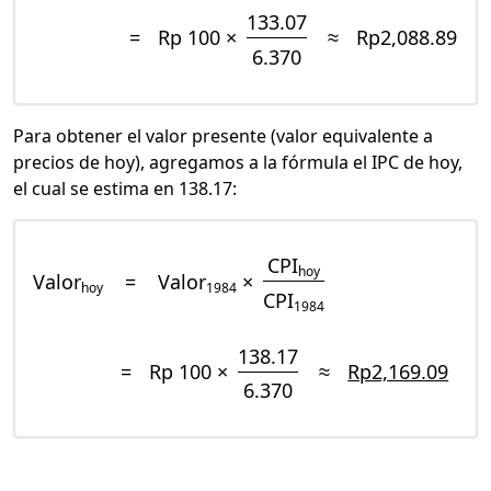
133.07
=
Rp 100 ×
≈
Rp2,088.89
6.370
Para obtener el valor presente (valor equivalente a
precios de hoy), agregamos a la fórmula el IPC de hoy,
el cual se estima en 138.17:
CPI
hoy
Valor
=
Valor
×
hoy
1984
CPI
1984
138.17
=
Rp 100 ×
≈
Rp2,169.09
6.370