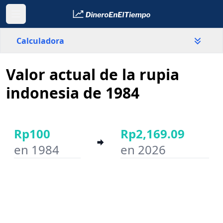
Calculadora
Valor actual de la rupia
País
Indonesia
indonesia de 1984
Valor
Rp
Rp100
Rp2,169.09
en 1984
en 2026
Año inicial
Año final