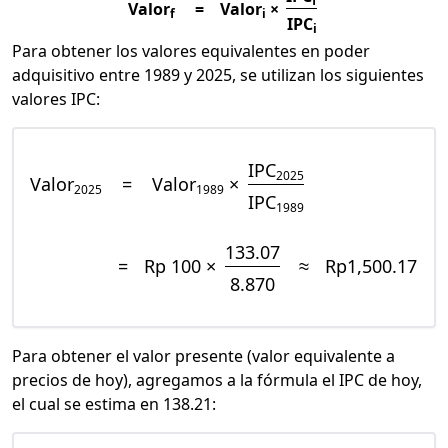
f
Valor
=
Valor
×
f
i
IPC
i
Para obtener los valores equivalentes en poder
adquisitivo entre 1989 y 2025, se utilizan los siguientes
valores IPC:
IPC
2025
Valor
=
Valor
×
2025
1989
IPC
1989
133.07
=
Rp 100 ×
≈
Rp1,500.17
8.870
Para obtener el valor presente (valor equivalente a
precios de hoy), agregamos a la fórmula el IPC de hoy,
el cual se estima en 138.21: