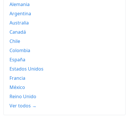
Alemania
2023
1,440.58
Argentina
2024
1,472.01
Australia
Canadá
2025
1,500.17
Chile
2026-06
1,552.37
Colombia
Hoy
1,558.20
España
Estados Unidos
Francia
México
Reino Unido
Ver todos →