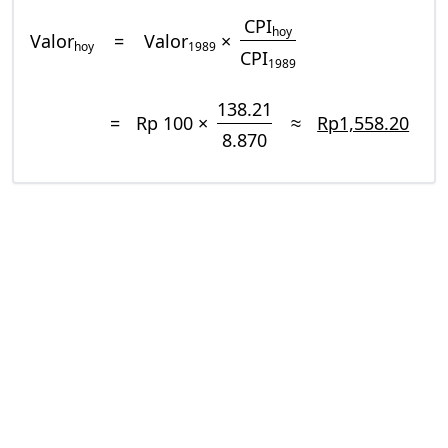
CPI
hoy
Valor
=
Valor
×
hoy
1989
CPI
1989
138.21
=
Rp 100 ×
≈
Rp1,558.20
8.870