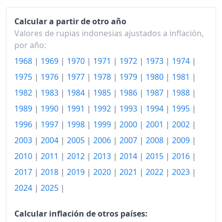
2012
936.21
Calcular a partir de otro año
Valores de rupias indonesias ajustados a inflación,
2013
996.24
por año:
2014
1,059.95
1968
|
1969
|
1970
|
1971
|
1972
|
1973
|
1974
|
2015
1,127.40
1975
|
1976
|
1977
|
1978
|
1979
|
1980
|
1981
|
1982
|
1983
|
1984
|
1985
|
1986
|
1987
|
1988
|
2016
1,167.15
1989
|
1990
|
1991
|
1992
|
1993
|
1994
|
1995
|
2017
1,211.60
1996
|
1997
|
1998
|
1999
|
2000
|
2001
|
2002
|
2018
1,250.35
2003
|
2004
|
2005
|
2006
|
2007
|
2008
|
2009
|
2019
1,288.25
2010
|
2011
|
2012
|
2013
|
2014
|
2015
|
2016
|
2017
|
2018
|
2019
|
2020
|
2021
|
2022
|
2023
|
2020
1,312.98
2024
|
2025
|
2021
1,333.46
Calcular inflación de otros países:
2022
1,389.59