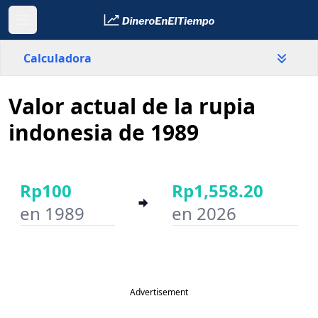
Calculadora
Valor actual de la rupia
País
Indonesia
indonesia de 1989
Valor
Rp
Rp100
Rp1,558.20
en 1989
en 2026
Año inicial
Año final
Advertisement